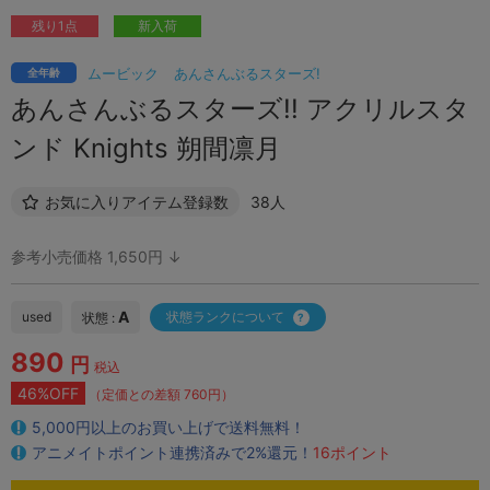
残り1点
新入荷
ムービック
あんさんぶるスターズ!
全年齢
あんさんぶるスターズ!! アクリルスタ
ンド Knights 朔間凛月
お気に入りアイテム登録数
38人
参考小売価格 1,650円 ↓
A
used
状態ランクについて
状態 :
890
円
税込
46%OFF
（定価との差額 760円）
5,000円以上のお買い上げで送料無料！
アニメイトポイント連携済みで2%還元！
16ポイント