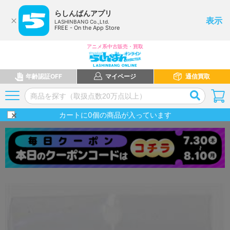
らしんばんアプリ
表示
LASHINBANG Co.,Ltd.
FREE - On the App Store
アニメ系中古販売・買取
年齢認証OFF
マイページ
通信買取
カートに
0
個の商品が入っています