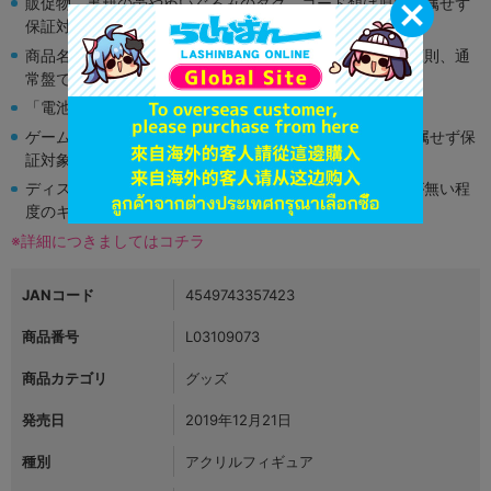
販促物、書籍の帯やぬいぐるみのタグ、コード類は原則付属せず
保証対象外となります。
商品名や備考欄に特別な記載が無い限り取り扱い商品は原則、通
常盤です。
「電池」は原則として保証対象外となります。
ゲーム機本体には、SDカードなどのメモリーカードは付属せず保
証対象外となります。
ディスク類の読み取り面のキズに関しまして再生に支障が無い程
度のキズがある場合がございます。
※詳細につきましてはコチラ
JANコード
4549743357423
商品番号
L03109073
商品カテゴリ
グッズ
発売日
2019年12月21日
種別
アクリルフィギュア