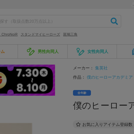
ChroNoiR
スタンドマイヒーローズ
斑鳩三角
ーム
男性向同人
女性向同人
メーカー：
集英社
作品：
僕のヒーローアカデミア
全年齢
僕のヒーローア
お気に入りアイテム登録数