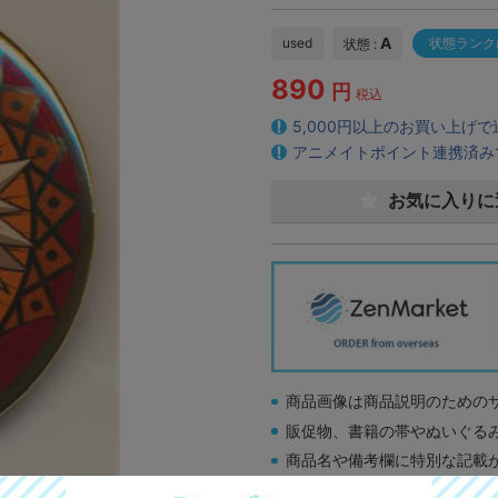
A
used
状態ランク
状態 :
890
円
税込
5,000円以上のお買い上げ
アニメイトポイント連携済み
お気に入りに
商品画像は商品説明のための
販促物、書籍の帯やぬいぐる
商品名や備考欄に特別な記載
「電池」は原則として保証対