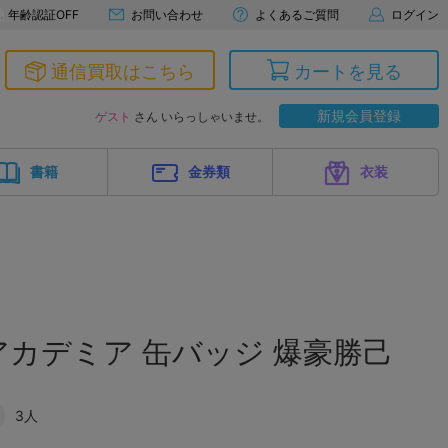
年齢認証OFF
お問い合わせ
よくあるご質問
ログイン
通信買取はこちら
カートを見る
新規会員登録
ゲスト
さん いらっしゃいませ。
書籍
金券類
衣装
カデミア 缶バッジ 爆豪勝己
3人