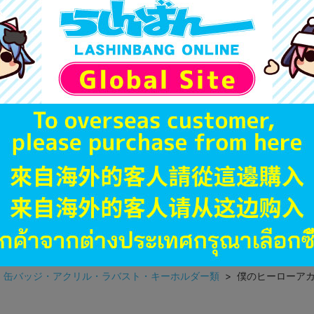
ゲーム機本体には、SDカー
ディスク類の読み取り面のキ
す。
※詳細につきましてはコチラ
JANコード
商品番号
商品カテゴリ
発売日
種別
発売イベント
>
缶バッジ・アクリル・ラバスト・キーホルダー類
> 僕のヒーローアカ