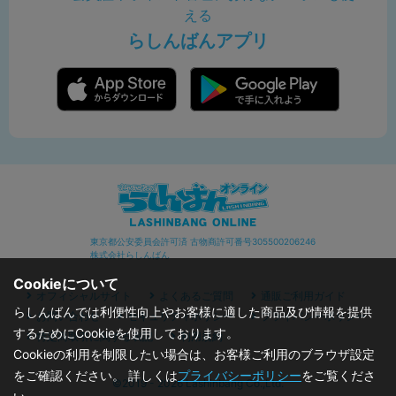
える
らしんばんアプリ
東京都公安委員会許可済 古物商許可番号305500206246
株式会社らしんばん
Cookieについて
オフィシャルサイト
よくあるご質問
通販ご利用ガイド
らしんばんでは利便性向上やお客様に適した商品及び情報を提供
お問い合わせ
セキュリティポリシー
プライバシーポリシー
するためにCookieを使用しております。
特定商取引に関する表記
利用規約
Cookieの利用を制限したい場合は、お客様ご利用のブラウザ設定
をご確認ください。 詳しくは
プライバシーポリシー
をご覧くださ
©2019 - 2026 Lashinbang Co.,Ltd.