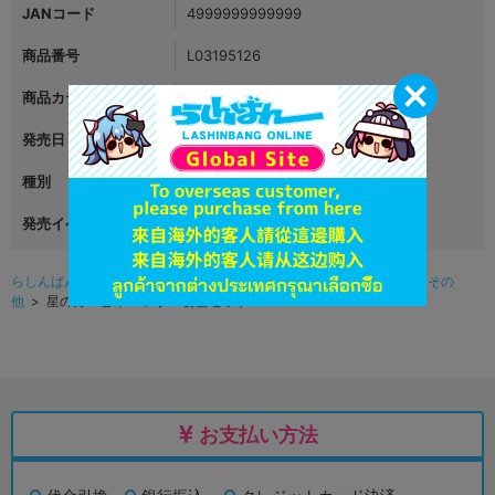
JANコード
4999999999999
商品番号
L03195126
商品カテゴリ
グッズ
発売日
2019年04月23日
種別
その他
発売イベント
らしんばんオンライン（アニメ系グッズ中古販売）TOP
>
グッズ
>
その
他
> 星のカービィ バンブー食器セット
お支払い方法