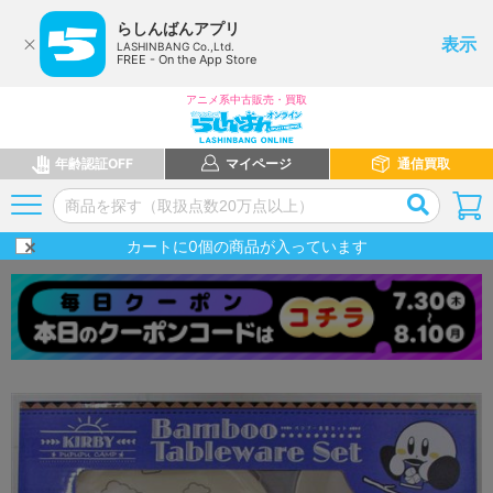
らしんばんアプリ
表示
LASHINBANG Co.,Ltd.
FREE - On the App Store
アニメ系中古販売・買取
年齢認証OFF
マイページ
通信買取
カートに
0
個の商品が入っています