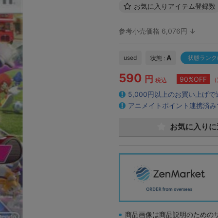
お気に入りアイテム登録数
参考小売価格 6,076円 ↓
A
used
状態ランク
状態 :
590
円
90%OFF
（
税込
5,000円以上のお買い上げ
アニメイトポイント連携済み
お気に入りに
商品画像は商品説明のための