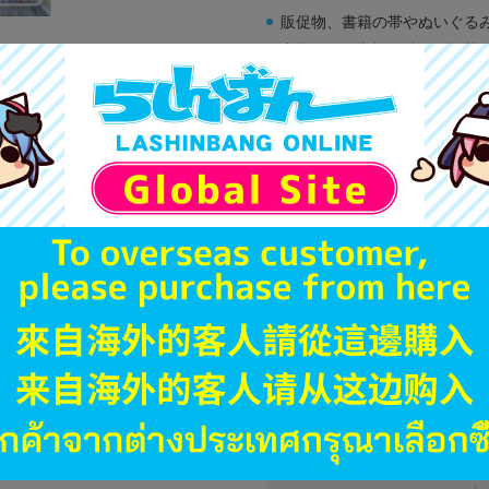
販促物、書籍の帯やぬいぐる
商品名や備考欄に特別な記載
「電池」は原則として保証対
ゲーム機本体には、SDカー
ディスク類の読み取り面のキ
す。
※詳細につきましてはコチラ
JANコード
商品番号
商品カテゴリ
発売日
ハード
型番