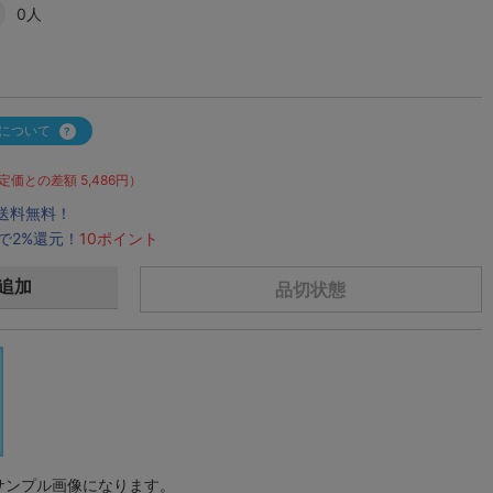
0人
について
定価との差額 5,486円）
で送料無料！
で2%還元！
10ポイント
追加
品切状態
サンプル画像になります。