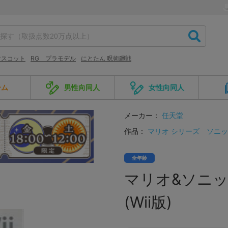
マスコット
RG プラモデル
にとたん 呪術廻戦
ーム
男性向同人
女性向同人
メーカー：
任天堂
作品：
マリオ シリーズ
ソニッ
全年齢
マリオ&ソニッ
(Wii版)