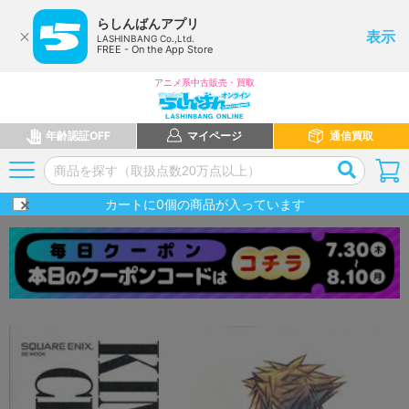
らしんばんアプリ
表示
LASHINBANG Co.,Ltd.
FREE - On the App Store
アニメ系中古販売・買取
年齢認証OFF
マイページ
通信買取
カートに
0
個の商品が入っています