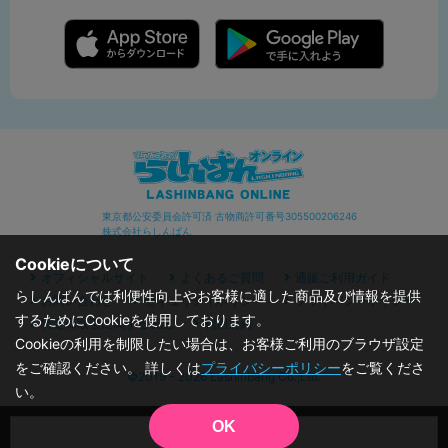
東京都公安委員会許可済 古物商許可番号305500206246
株式会社らしんばん
Cookieについて
オフィシャルサイト
よくあるご質問
通販ご利用ガイド
らしんばんでは利便性向上やお客様に適した商品及び情報を提供
お問い合わせ
セキュリティポリシー
プライバシーポリシー
するためにCookieを使用しております。
特定商取引に関する表記
利用規約
Cookieの利用を制限したい場合は、お客様ご利用のブラウザ設定
をご確認ください。 詳しくは
プライバシーポリシー
をご覧くださ
©2019 - 2026 Lashinbang Co.,Ltd.
い。
OK
品切状態