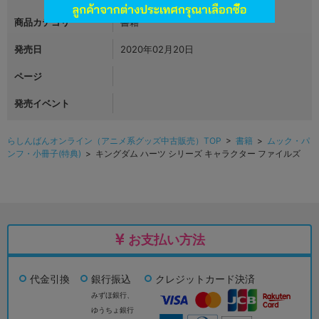
商品カテゴリ
書籍
発売日
2020年02月20日
ページ
発売イベント
らしんばんオンライン（アニメ系グッズ中古販売）TOP
>
書籍
>
ムック・パ
ンフ・小冊子(特典)
> キングダム ハーツ シリーズ キャラクター ファイルズ
お支払い方法
代金引換
銀行振込
クレジットカード決済
みずほ銀行、
ゆうちょ銀行