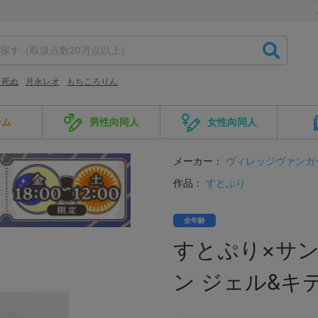
ぐ死ぬ
月永レオ
もちころりん
ーム
男性向同人
女性向同人
メーカー：
ヴィレッジヴァンガ
作品：
すとぷり
全年齢
すとぷり×サ
ン ジェル&キ