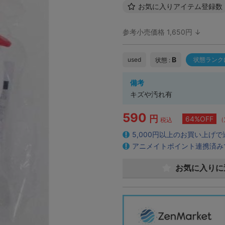
お気に入りアイテム登録数
参考小売価格 1,650円 ↓
B
used
状態ランク
状態 :
備考
キズや汚れ有
590
円
64%OFF
（
税込
5,000円以上のお買い上げ
アニメイトポイント連携済み
お気に入りに