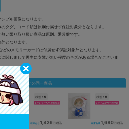
サンプル画像になります。
みのタグ、コード類は原則付属せず保証対象外となります。
が無い限り取り扱い商品は原則、通常盤です。
象外となります。
ドなどのメモリーカードは付属せず保証対象外となります。
ズに関しまして再生に支障が無い程度のキズがある場合がございま
状態違いの同一商品
A
A
状態 :
状態 :
イオンモール甲府昭和店
プライムツリー赤池店
1,426
1,680
込
円 税込
円 税込
在庫あり
在庫あり