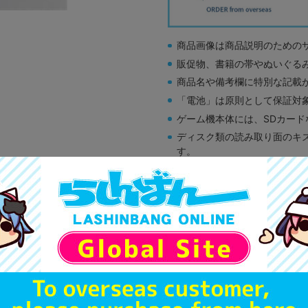
商品画像は商品説明のための
販促物、書籍の帯やぬいぐる
商品名や備考欄に特別な記載
「電池」は原則として保証対
ゲーム機本体には、SDカー
ディスク類の読み取り面のキ
す。
※詳細につきましてはコチラ
A
状態 :
オンライン
690
円 税
在庫あり