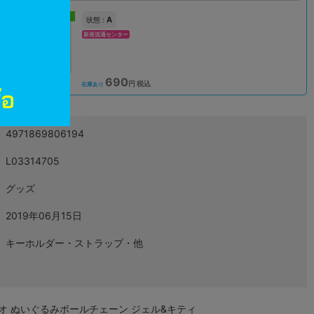
新入荷
A
状態 :
新座流通センター
690
込
円 税込
在庫あり
4971869806194
L03314705
グッズ
2019年06月15日
キーホルダー・ストラップ・他
オ ぬいぐるみボールチェーン ジェル&キティ