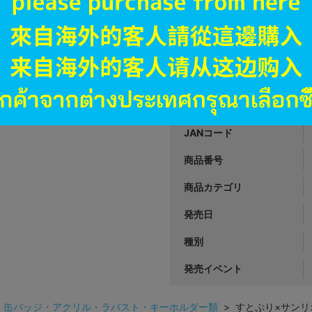
B
状態 :
高崎店
1,232
円 税
在庫あり
JANコード
商品番号
商品カテゴリ
発売日
種別
発売イベント
>
缶バッジ・アクリル・ラバスト・キーホルダー類
> すとぷり×サンリ