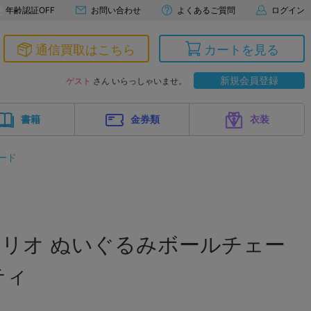
年齢認証OFF
お問い合わせ
よくあるご質問
ログイン
通信買取はこちら
カートを見る
新規会員登録
ゲスト
さん いらっしゃいませ。
書籍
金券類
衣装
ード
ンリオ ぬいぐるみボールチェー
ティ