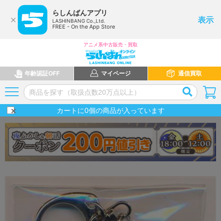
らしんばんアプリ
表示
LASHINBANG Co.,Ltd.
FREE - On the App Store
アニメ系中古販売・買取
年齢認証OFF
マイページ
通信買取
カートに
0
個の商品が入っています