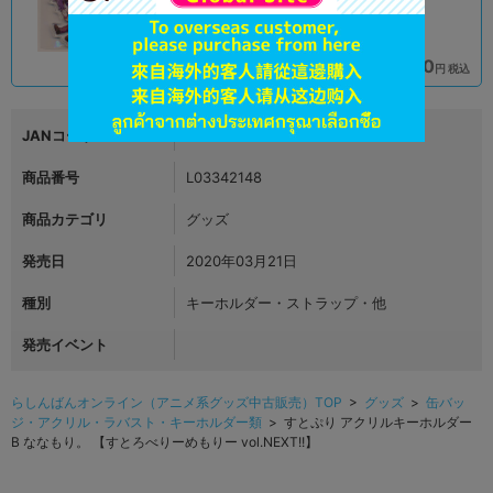
590
690
円 税込
円 税込
在庫あり
在庫あり
JANコード
2513261001368
商品番号
L03342148
商品カテゴリ
グッズ
発売日
2020年03月21日
種別
キーホルダー・ストラップ・他
発売イベント
らしんばんオンライン（アニメ系グッズ中古販売）TOP
>
グッズ
>
缶バッ
ジ・アクリル・ラバスト・キーホルダー類
> すとぷり アクリルキーホルダー
B ななもり。 【すとろべりーめもりー vol.NEXT!!】