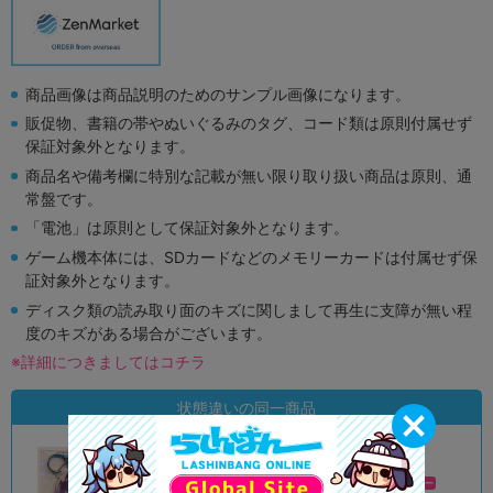
商品画像は商品説明のためのサンプル画像になります。
販促物、書籍の帯やぬいぐるみのタグ、コード類は原則付属せず
保証対象外となります。
商品名や備考欄に特別な記載が無い限り取り扱い商品は原則、通
常盤です。
「電池」は原則として保証対象外となります。
ゲーム機本体には、SDカードなどのメモリーカードは付属せず保
証対象外となります。
ディスク類の読み取り面のキズに関しまして再生に支障が無い程
度のキズがある場合がございます。
※詳細につきましてはコチラ
状態違いの同一商品
B
A
状態 :
状態 :
オンライン
新座流通センター