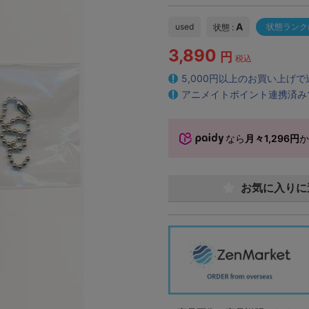
A
used
状態ランク
状態 :
3,890
円
税込
5,000円以上のお買い上げ
アニメイトポイント連携済み
なら
月々1,296円
お気に入りに