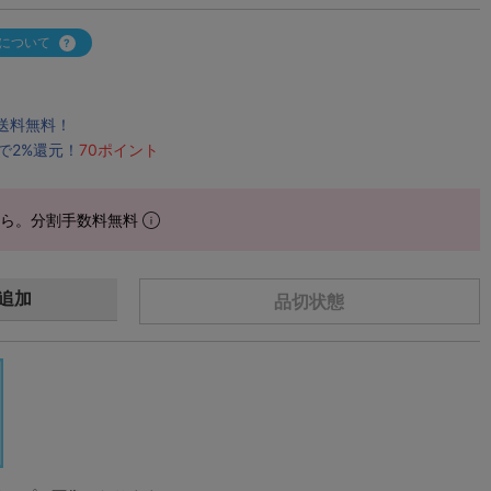
について
で送料無料！
で2%還元！
70ポイント
から。分割手数料無料
追加
品切状態