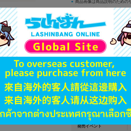
商品画像は商品説明のための
販促物、書籍の帯やぬいぐる
商品名や備考欄に特別な記載
「電池」は原則として保証対
ゲーム機本体には、SDカー
ディスク類の読み取り面のキ
す。
※詳細につきましてはコチラ
JANコード
商品番号
商品カテゴリ
発売日
種別
発売イベント