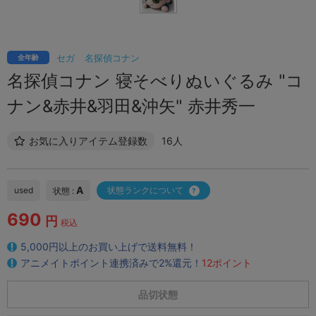
セガ
名探偵コナン
全年齢
名探偵コナン 寝そべりぬいぐるみ "コ
ナン&赤井&羽田&沖矢" 赤井秀一
お気に入りアイテム登録数
16人
A
used
状態ランクについて
状態 :
690
円
税込
5,000円以上のお買い上げで送料無料！
アニメイトポイント連携済みで2%還元！
12ポイント
品切状態