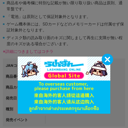
商品名や備考欄に特別な記載が無い限り取り扱い商品は原則、通
常盤です。
「電池」は原則として保証対象外となります。
ゲーム機本体には、SDカードなどのメモリーカードは付属せず保
証対象外となります。
ディスク類の読み取り面のキズに関しまして再生に支障が無い程
度のキズがある場合がございます。
※詳細につきましてはコチラ
JANコード
4999999999999
商品番号
L03368309
商品カテゴリ
グッズ
発売日
2020年05月25日
種別
キーホルダー・ストラップ・他
発売イベント