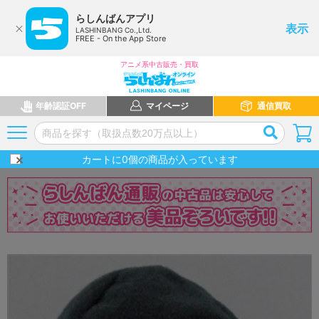
らしんばんアプリ
表示
LASHINBANG Co.,Ltd.
FREE - On the App Store
アニメ系中古販売・買取
年齢認証OFF
マイページ
通信買取
カートに
0
個の商品が入っています