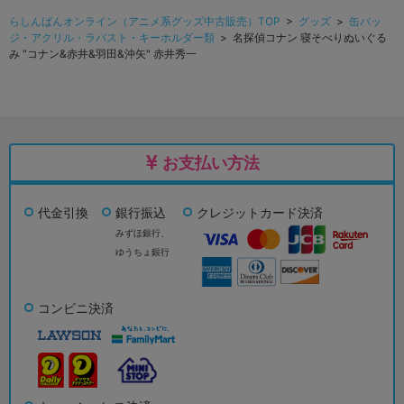
らしんばんオンライン（アニメ系グッズ中古販売）TOP
>
グッズ
>
缶バッ
ジ・アクリル・ラバスト・キーホルダー類
> 名探偵コナン 寝そべりぬいぐる
み "コナン&赤井&羽田&沖矢" 赤井秀一
お支払い方法
代金引換
銀行振込
クレジットカード決済
みずほ銀行、
ゆうちょ銀行
コンビニ決済