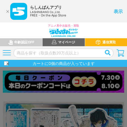
らしんばんアプリ
表示
LASHINBANG Co.,Ltd.
FREE - On the App Store
アニメ系中古販売・買取
年齢認証OFF
マイページ
通信買取
カートに
0
個の商品が入っています