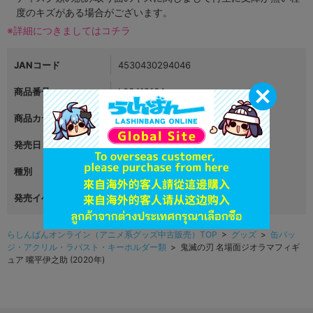
度のキズがある場合がございます。
※詳細につきましてはコチラ
JANコード
4530430294046
商品番号
L03412164
商品カテゴリ
グッズ
発売日
2020年05月11日
種別
アクリルフィギュア
発売イベント
らしんばんオンライン（アニメ系グッズ中古販売）TOP
>
グッズ
>
缶バッ
ジ・アクリル・ラバスト・キーホルダー類
> 鬼滅の刃 名場面ジオラマフィギ
ュア 嘴平伊之助 (2020年)