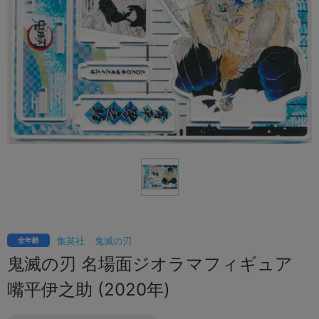
集英社
鬼滅の刃
全年齢
鬼滅の刃 名場面ジオラマフィギュア
嘴平伊之助 (2020年)