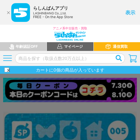
らしんばんアプリ
表示
LASHINBANG Co.,Ltd.
FREE - On the App Store
アニメ系中古販売・買取
年齢認証OFF
マイページ
通信買取
カートに
0
個の商品が入っています