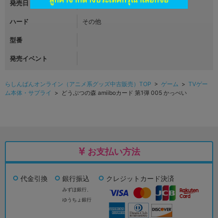
発売日
2015年07月30日
ハード
その他
型番
発売イベント
らしんばんオンライン（アニメ系グッズ中古販売）TOP
>
ゲーム
>
TVゲー
ム本体・サプライ
> どうぶつの森 amiiboカード 第1弾 005 かっぺい
お支払い方法
代金引換
銀行振込
クレジットカード決済
みずほ銀行、
ゆうちょ銀行