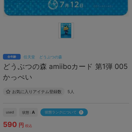
任天堂
どうぶつの森
全年齢
どうぶつの森 amiiboカード 第1弾 005
かっぺい
お気に入りアイテム登録数
5人
A
used
状態ランクについて
状態 :
590
円
税込