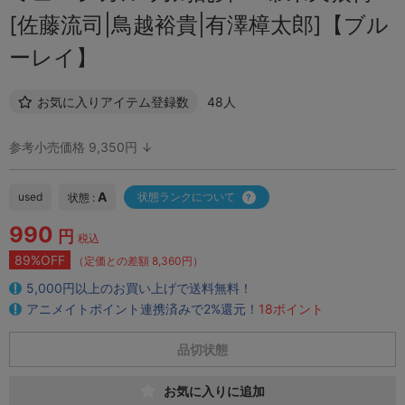
[佐藤流司|鳥越裕貴|有澤樟太郎]【ブル
ーレイ】
お気に入りアイテム登録数
48人
参考小売価格 9,350円 ↓
A
used
状態ランクについて
状態 :
990
円
税込
89%OFF
（定価との差額 8,360円）
5,000円以上のお買い上げで送料無料！
アニメイトポイント連携済みで2%還元！
18ポイント
品切状態
お気に入りに追加