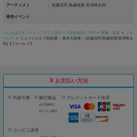
アーティスト
佐藤流司 鳥越裕貴 有澤樟太郎
発売イベント
らしんばんオンライン（アニメ系グッズ中古販売）TOP
>
映像・音楽
>
ブル
ーレイ
> ミュージカル 刀剣乱舞 ～幕末天狼傳～ [佐藤流司|鳥越裕貴|有澤樟太
郎]【ブルーレイ】
お支払い方法
代金引換
銀行振込
クレジットカード決済
みずほ銀行、
ゆうちょ銀行
コンビニ決済