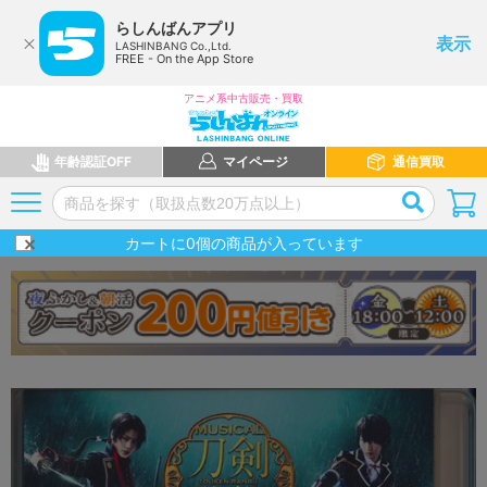
らしんばんアプリ
表示
LASHINBANG Co.,Ltd.
FREE - On the App Store
アニメ系中古販売・買取
年齢認証OFF
マイページ
通信買取
カートに
0
個の商品が入っています