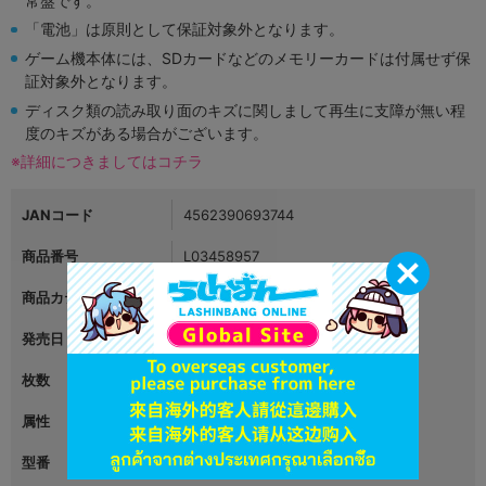
常盤です。
「電池」は原則として保証対象外となります。
ゲーム機本体には、SDカードなどのメモリーカードは付属せず保
証対象外となります。
ディスク類の読み取り面のキズに関しまして再生に支障が無い程
度のキズがある場合がございます。
※詳細につきましてはコチラ
JANコード
4562390693744
商品番号
L03458957
商品カテゴリ
映像・音楽
発売日
2017年03月04日
枚数
2
属性
その他
型番
EMPB-0002