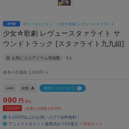
ポニーキャニオン
少女☆歌劇 レヴュースタァライト
全年齢
少女☆歌劇 レヴュースタァライト サ
ウンドトラック [スタァライト九九組]
お気に入りアイテム登録数
5人
参考小売価格 3,565円 ↓
A
used
状態ランクについて
状態 :
990
円
税込
72%OFF
（定価との差額 2,575円）
5,000円以上のお買い上げで送料無料！
アニメイトポイント連携済みで2%還元！
18ポイント