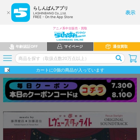
らしんばんアプリ
表示
LASHINBANG Co.,Ltd.
FREE - On the App Store
アニメ系中古販売・買取
年齢認証OFF
マイページ
通信買取
カートに
0
個の商品が入っています