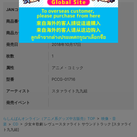
JANコード
4988013207417
商品番号
L03460250
商品カテゴリ
映像・音楽
発売日
2018年10月17日
枚数
1
属性
アニメ・コミック
型番
PCCG-01716
アーティスト
スタァライト九九組
発売イベント
らしんばんオンライン（アニメ系グッズ中古販売）TOP
>
映像・音
楽
>
CD
> 少女☆歌劇 レヴュースタァライト サウンドトラック [スタァライ
ト九九組]