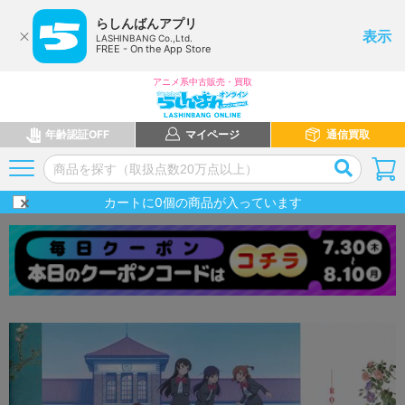
らしんばんアプリ
表示
LASHINBANG Co.,Ltd.
FREE - On the App Store
アニメ系中古販売・買取
年齢認証OFF
マイページ
通信買取
カートに
0
個の商品が入っています