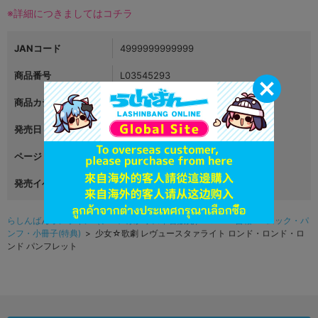
※詳細につきましてはコチラ
JANコード
4999999999999
商品番号
L03545293
商品カテゴリ
書籍
発売日
2020年08月07日
ページ
発売イベント
らしんばんオンライン（アニメ系グッズ中古販売）TOP
>
書籍
>
ムック・パ
ンフ・小冊子(特典)
> 少女☆歌劇 レヴュースタァライト ロンド・ロンド・ロ
ンド パンフレット