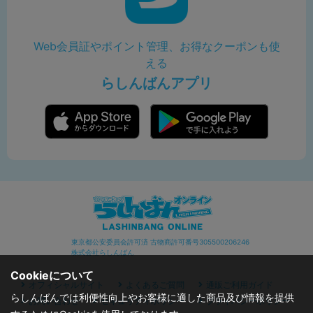
Web会員証やポイント管理、お得なクーポンも使
える
らしんばんアプリ
東京都公安委員会許可済 古物商許可番号305500206246
株式会社らしんばん
Cookieについて
オフィシャルサイト
よくあるご質問
通販ご利用ガイド
らしんばんでは利便性向上やお客様に適した商品及び情報を提供
お問い合わせ
セキュリティポリシー
プライバシーポリシー