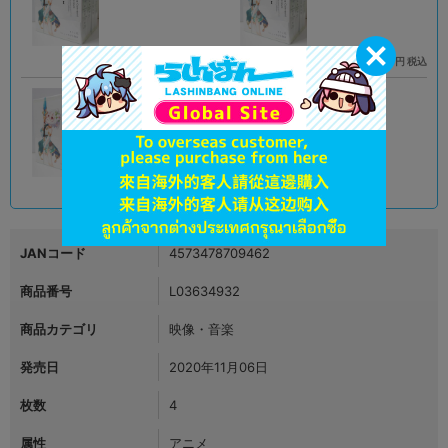
690
1,390
円 税込
円 税込
在庫あり
在庫あり
A
状態 :
新座流通センター
990
円 税込
在庫あり
JANコード
4573478709462
商品番号
L03634932
商品カテゴリ
映像・音楽
発売日
2020年11月06日
枚数
4
属性
アニメ