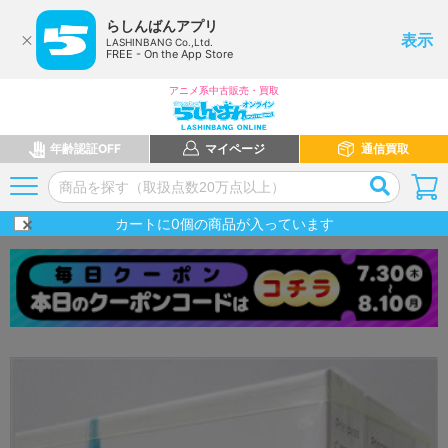
らしんばんアプリ
表示
LASHINBANG Co.,Ltd.
FREE - On the App Store
アニメ系中古販売・買取
年齢認証OFF
マイページ
通信買取
カートに
0
個の商品が入っています