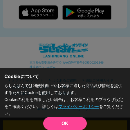
東京都公安委員会許可済 古物商許可番号305500206246
株式会社らしんばん
Cookieについて
オフィシャルサイト
よくあるご質問
通販ご利用ガイド
らしんばんでは利便性向上やお客様に適した商品及び情報を提供
お問い合わせ
セキュリティポリシー
プライバシーポリシー
するためにCookieを使用しております。
特定商取引に関する表記
利用規約
Cookieの利用を制限したい場合は、お客様ご利用のブラウザ設定
をご確認ください。 詳しくは
プライバシーポリシー
をご覧くださ
©2019 - 2026 Lashinbang Co.,Ltd.
い。
OK
カートに入れる