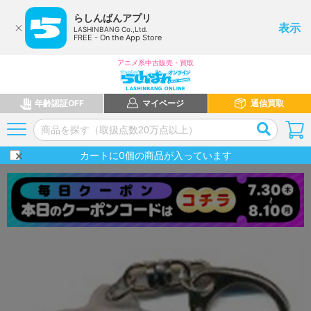
らしんばんアプリ
表示
LASHINBANG Co.,Ltd.
FREE - On the App Store
アニメ系中古販売・買取
年齢認証OFF
マイページ
通信買取
カートに
0
個の商品が入っています