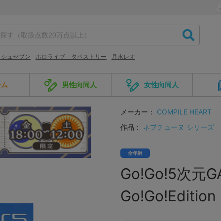
ッシュセブン
ホロライブ タペストリー
月永レオ
ーム
男性向同人
女性向同人
メーカー：
COMPILE HEART
作品：
ネプテューヌ シリーズ
全年齢
Go!Go!5次元
Go!Go!Editio