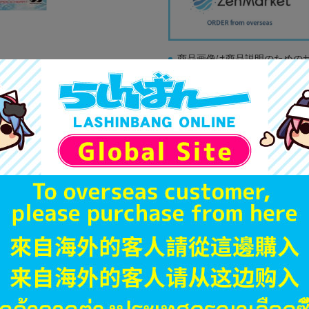
商品画像は商品説明のための
販促物、書籍の帯やぬいぐる
商品名や備考欄に特別な記載
「電池」は原則として保証対
ゲーム機本体には、SDカー
ディスク類の読み取り面のキ
す。
※詳細につきましてはコチラ
JANコード
商品番号
商品カテゴリ
発売日