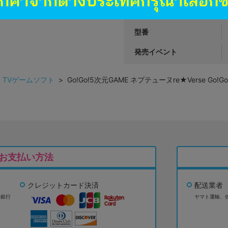
ハード
型番
発売イベント
>
TVゲームソフト
> Go!Go!5次元GAME ネプテューヌre★Verse Go!Go!E
お支払い方法
クレジットカード決済
配送業者
ょ銀行
ヤマト運輸、