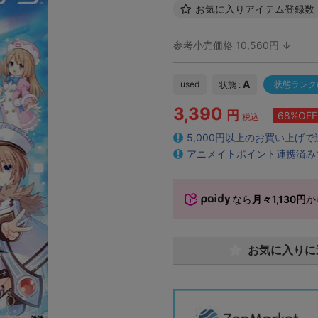
お気に入りアイテム登録数
参考小売価格 10,560円 ↓
A
used
状態ランク
状態 :
3,390
円
68%OFF
税込
5,000円以上のお買い上げ
アニメイトポイント連携済み
なら
月々1,130円
か
お気に入りに