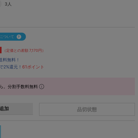
3人
について
（定価との差額 7,170円）
で送料無料！
で2%還元！
61ポイント
ら。分割手数料無料
追加
品切状態