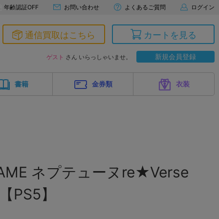
年齢認証OFF
お問い合わせ
よくあるご質問
ログイン
通信買取はこちら
カートを見る
新規会員登録
ゲスト
さん いらっしゃいませ。
書籍
金券類
衣装
GAME ネプテューヌre★Verse
n 【PS5】