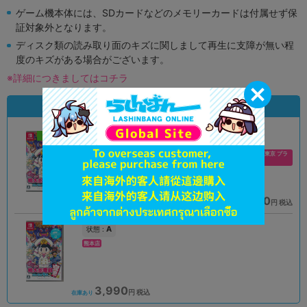
ゲーム機本体には、SDカードなどのメモリーカードは付属せず保
証対象外となります。
ディスク類の読み取り面のキズに関しまして再生に支障が無い程
度のキズがある場合がございます。
※詳細につきましてはコチラ
状態違いの同一商品
新入荷
A
A
状態 :
状態 :
アバンティ京都店
ダイバーシティ東京 プラ
ザ店
3,290
4,490
円 税込
円 税込
在庫あり
在庫あり
A
状態 :
熊本店
3,990
円 税込
在庫あり