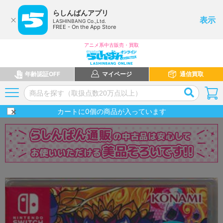
らしんばんアプリ
表示
LASHINBANG Co.,Ltd.
FREE - On the App Store
アニメ系中古販売・買取
年齢認証OFF
マイページ
通信買取
カートに
0
個の商品が入っています