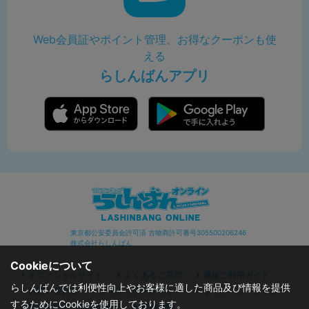
Web会員証やポイント管理、お得なクーポンも使
える
らしんばんアプリ
東京都公安委員会許可済 古物商許可番号305500206246
株式会社らしんばん
Cookieについて
オフィシャルサイト
よくあるご質問
通販ご利用ガイド
らしんばんでは利便性向上やお客様に適した商品及び情報を提供
お問い合わせ
セキュリティポリシー
プライバシーポリシー
するためにCookieを使用しております。
特定商取引に関する表記
利用規約