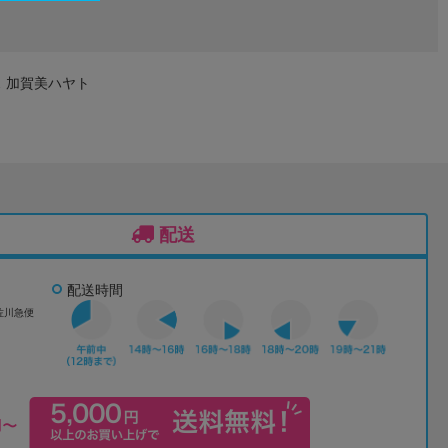
ス 加賀美ハヤト
配送
配送時間
佐川急便