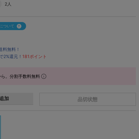
2人
について
で送料無料！
で2%還元！
181ポイント
から。分割手数料無料
追加
品切状態