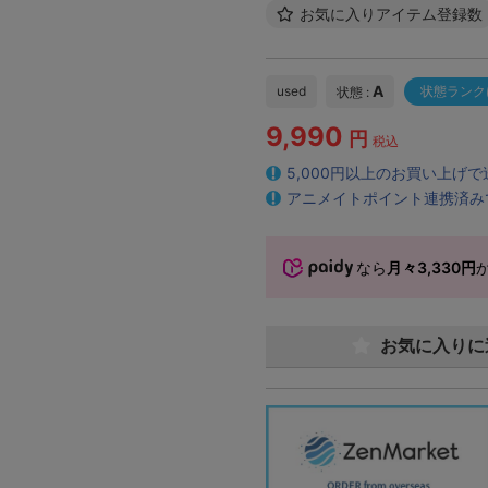
お気に入りアイテム登録数
A
used
状態ランク
状態 :
9,990
円
税込
5,000円以上のお買い上げ
アニメイトポイント連携済み
なら
月々3,330円
お気に入りに