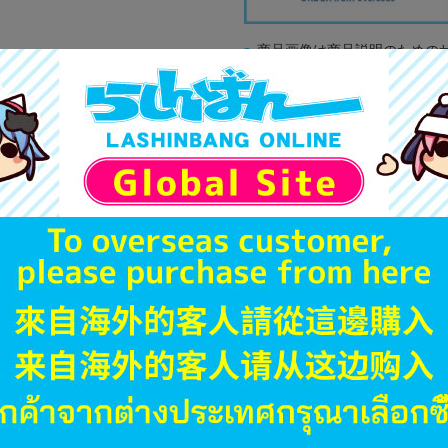
商品画像は商品説明のための
販促物、書籍の帯やぬいぐる
商品名や備考欄に特別な記載
「電池」は原則として保証対
ゲーム機本体には、SDカー
ディスク類の読み取り面のキ
す。
※詳細につきましてはコチラ
JANコード
商品番号
商品カテゴリ
発売日
種別