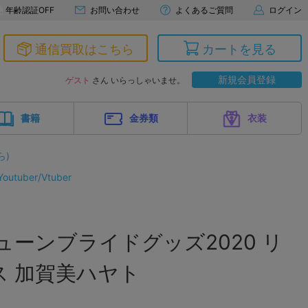
年齢認証OFF
お問い合わせ
よくあるご質問
ログイン
通信買取はこちら
カートを見る
新規会員登録
ゲスト
さん いらっしゃいませ。
書籍
金券類
衣装
ら)
tuber/Vtuber
ューンブライドグッズ2020 リ
 加賀美ハヤト