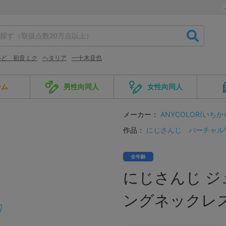
いど 初音ミク
ヘタリア
一十木音也
ーム
男性向同人
女性向同人
メーカー：
ANYCOLOR(いちか
作品：
にじさんじ
バーチャルYou
全年齢
にじさんじ ジ
ングネックレス