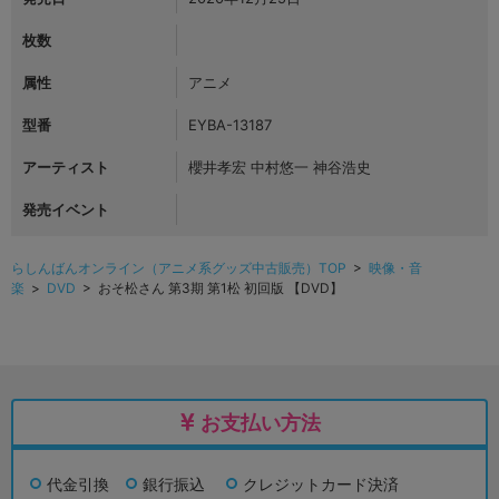
枚数
属性
アニメ
型番
EYBA-13187
アーティスト
櫻井孝宏 中村悠一 神谷浩史
発売イベント
らしんばんオンライン（アニメ系グッズ中古販売）TOP
>
映像・音
楽
>
DVD
> おそ松さん 第3期 第1松 初回版 【DVD】
お支払い方法
代金引換
銀行振込
クレジットカード決済