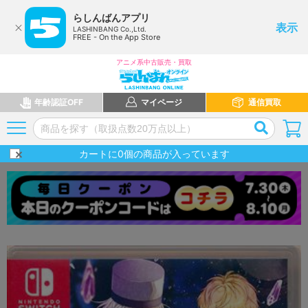
らしんばんアプリ
表示
LASHINBANG Co.,Ltd.
FREE - On the App Store
アニメ系中古販売・買取
年齢認証OFF
マイページ
通信買取
カートに
0
個の商品が入っています