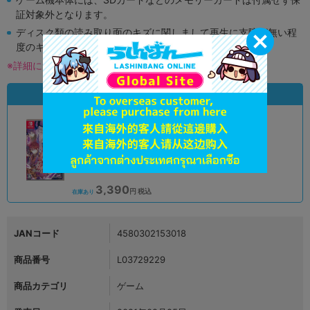
証対象外となります。
ディスク類の読み取り面のキズに関しまして再生に支障が無い程
度のキズがある場合がございます。
※詳細につきましてはコチラ
状態違いの同一商品
A
状態 :
新座流通センター
3,390
円 税込
在庫あり
JANコード
4580302153018
商品番号
L03729229
商品カテゴリ
ゲーム