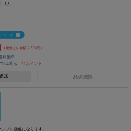
1人
について
（定価との差額 2,509円）
で送料無料！
で2%還元！
41ポイント
追加
品切状態
サンプル画像になります。