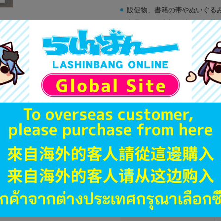
販促物、書籍の帯やぬいぐる
商品名や備考欄に特別な記載
「電池」は原則として保証対
ゲーム機本体には、SDカー
ディスク類の読み取り面のキ
す。
※詳細につきましてはコチラ
JANコード
商品番号
商品カテゴリ
発売日
ハード
型番