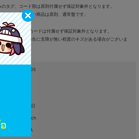
みのタグ、コード類は原則付属せず保証対象外となります。
が無い限り取り扱い商品は原則、通常盤です。
象外となります。
ドなどのメモリーカードは付属せず保証対象外となります。
ズに関しまして再生に支障が無い程度のキズがある場合がございま
4571237661105
L03729244
ゲーム
2020年12月17日
Nintendo Switch
HAC-P-AXBWA