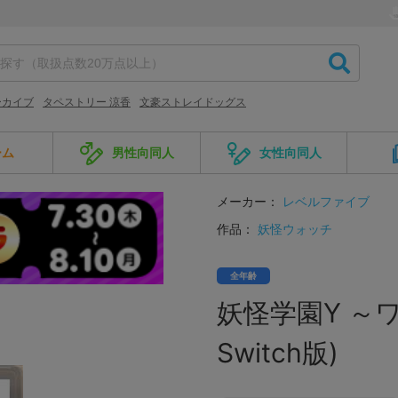
ーカイブ
タペストリー 涼香
文豪ストレイドッグス
ーム
男性向同人
女性向同人
メーカー：
レベルファイブ
作品：
妖怪ウォッチ
全年齢
妖怪学園Y ～ワ
Switch版)