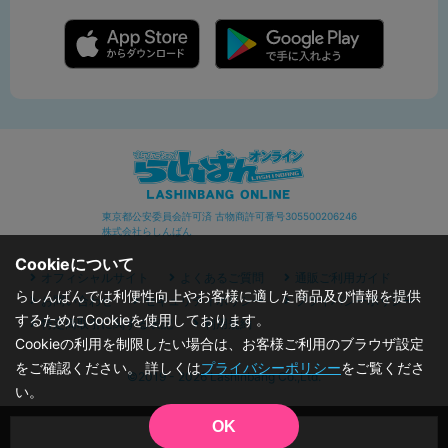
東京都公安委員会許可済 古物商許可番号305500206246
株式会社らしんばん
Cookieについて
オフィシャルサイト
よくあるご質問
通販ご利用ガイド
らしんばんでは利便性向上やお客様に適した商品及び情報を提供
お問い合わせ
セキュリティポリシー
プライバシーポリシー
するためにCookieを使用しております。
特定商取引に関する表記
利用規約
Cookieの利用を制限したい場合は、お客様ご利用のブラウザ設定
をご確認ください。 詳しくは
プライバシーポリシー
をご覧くださ
©2019 - 2026 Lashinbang Co.,Ltd.
い。
OK
品切状態