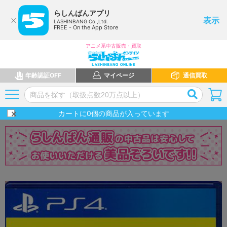
らしんばんアプリ
表示
LASHINBANG Co.,Ltd.
FREE - On the App Store
アニメ系中古販売・買取
年齢認証OFF
マイページ
通信買取
カートに
0
個の商品が入っています