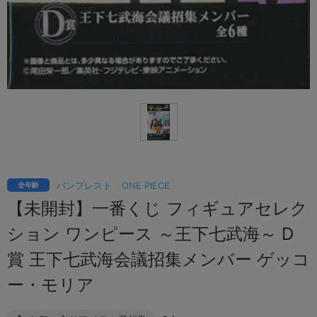
バンプレスト
ONE PIECE
全年齢
【未開封】一番くじ フィギュアセレク
ション ワンピース ～王下七武海～ D
賞 王下七武海会議招集メンバー ゲッコ
ー・モリア