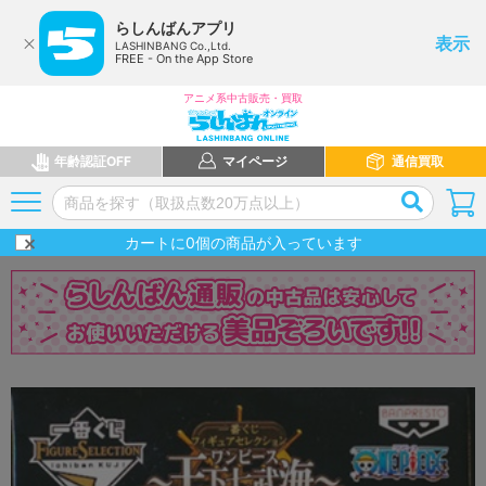
らしんばんアプリ
表示
LASHINBANG Co.,Ltd.
FREE - On the App Store
アニメ系中古販売・買取
年齢認証OFF
マイページ
通信買取
カートに
0
個の商品が入っています