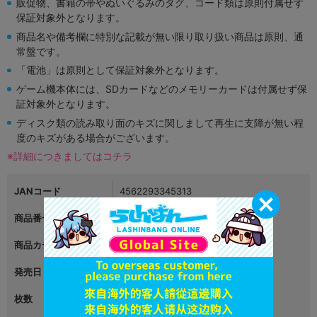
販促物、書籍の帯やぬいぐるみのタグ、コード類は原則付属せず
保証対象外となります。
商品名や備考欄に特別な記載が無い限り取り扱い商品は原則、通
常盤です。
「電池」は原則として保証対象外となります。
ゲーム機本体には、SDカードなどのメモリーカードは付属せず保
証対象外となります。
ディスク類の読み取り面のキズに関しまして再生に支障が無い程
度のキズがある場合がございます。
※詳細につきましてはコチラ
JANコード
4562293345313
商品番号
L03840236
商品カテゴリ
映像・音楽
発売日
2021年02月24日
枚数
1