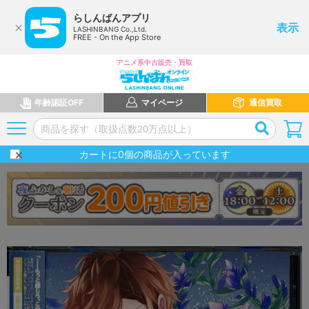
らしんばんアプリ
表示
LASHINBANG Co.,Ltd.
FREE - On the App Store
アニメ系中古販売・買取
年齢認証OFF
マイページ
通信買取
カートに
0
個の商品が入っています