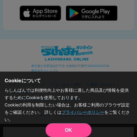
東京都公安委員会許可済 古物商許可番号305500206246
株式会社らしんばん
Cookieについて
オフィシャルサイト
よくあるご質問
通販ご利用ガイド
らしんばんでは利便性向上やお客様に適した商品及び情報を提供
お問い合わせ
セキュリティポリシー
プライバシーポリシー
するためにCookieを使用しております。
特定商取引に関する表記
利用規約
Cookieの利用を制限したい場合は、お客様ご利用のブラウザ設定
をご確認ください。 詳しくは
プライバシーポリシー
をご覧くださ
©2019 - 2026 Lashinbang Co.,Ltd.
い。
OK
品切状態