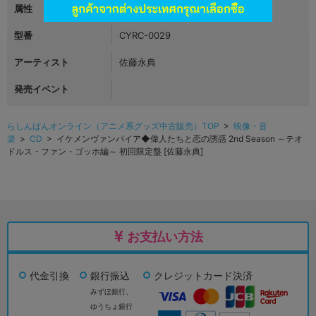
属性
乙女ゲーム・BLゲーム
型番
CYRC-0029
アーティスト
佐藤永典
発売イベント
らしんばんオンライン（アニメ系グッズ中古販売）TOP
>
映像・音
楽
>
CD
> イケメンヴァンパイア◆偉人たちと恋の誘惑 2nd Season ～テオ
ドルス・ファン・ゴッホ編～ 初回限定盤 [佐藤永典]
お支払い方法
代金引換
銀行振込
クレジットカード決済
みずほ銀行、
ゆうちょ銀行