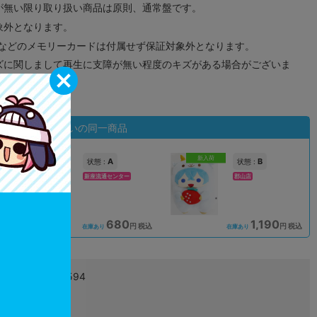
が無い限り取り扱い商品は原則、通常盤です。
象外となります。
ドなどのメモリーカードは付属せず保証対象外となります。
ズに関しまして再生に支障が無い程度のキズがある場合がございま
状態違いの同一商品
新入荷
A
B
状態 :
状態 :
新座流通センター
郡山店
680
1,190
込
円 税込
円 税込
在庫あり
在庫あり
4580642971594
L03840679