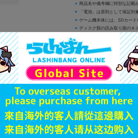
商品名や備考欄に特別な記載
「電池」は原則として保証対
ゲーム機本体には、SDカー
ディスク類の読み取り面のキ
す。
※詳細につきましてはコチラ
B
状態 :
オンライン
590
円 税
在庫あり
JANコード
商品番号