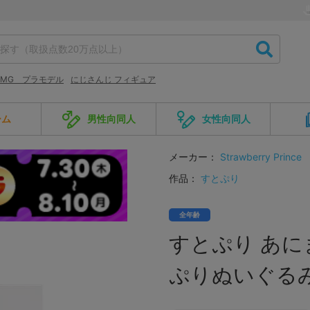
MG プラモデル
にじさんじ フィギュア
ーム
男性向同人
女性向同人
メーカー：
Strawberry Prince
作品：
すとぷり
全年齢
すとぷり あに
ぷりぬいぐるみ