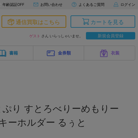
年齢認証OFF
お問い合わせ
よくあるご質問
ログイン
通信買取はこちら
カートを見る
新規会員登録
ゲスト
さん いらっしゃいませ。
書籍
金券類
衣装
とぷり すとろべりーめもりー
リルキーホルダー るぅと