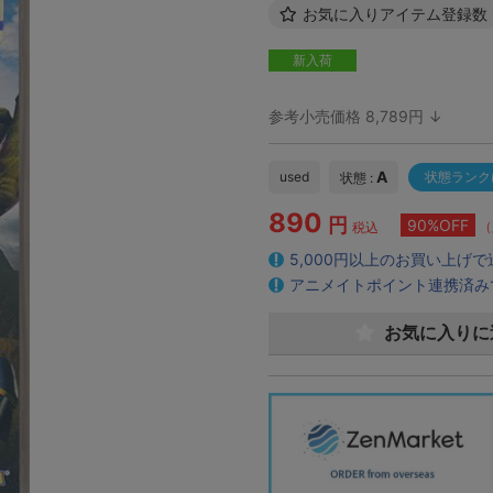
お気に入りアイテム登録数
新入荷
参考小売価格 8,789円 ↓
A
used
状態ランク
状態 :
890
円
90%OFF
（
税込
5,000円以上のお買い上げ
アニメイトポイント連携済み
お気に入りに