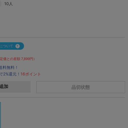
10人
について
定価との差額 7,899円）
で送料無料！
で2%還元！
16ポイント
追加
品切状態