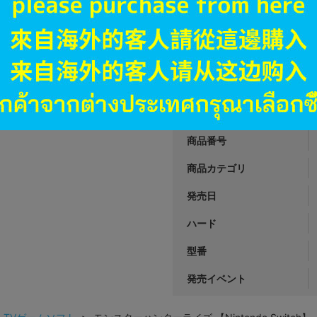
大阪日本橋店
1,290
円 税
在庫あり
JANコード
商品番号
商品カテゴリ
発売日
ハード
型番
発売イベント