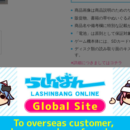
商品画像は商品説明のための
販促物、書籍の帯やぬいぐる
商品名や備考欄に特別な記載
「電池」は原則として保証対
ゲーム機本体には、SDカー
ディスク類の読み取り面のキ
す。
※詳細につきましてはコチラ
B
状態 :
オンライン
1,280
円 税
在庫あり
新入荷
A
状態 :