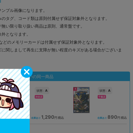
サンプル画像になります。
みのタグ、コード類は原則付属せず保証対象外となります。
が無い限り取り扱い商品は原則、通常盤です。
象外となります。
ドなどのメモリーカードは付属せず保証対象外となります。
ズに関しまして再生に支障が無い程度のキズがある場合がございま
状態違いの同一商品
A
A
状態 :
状態 :
渋谷店
千葉店
1,290
890
込
円 税込
円 税込
在庫あり
在庫あり