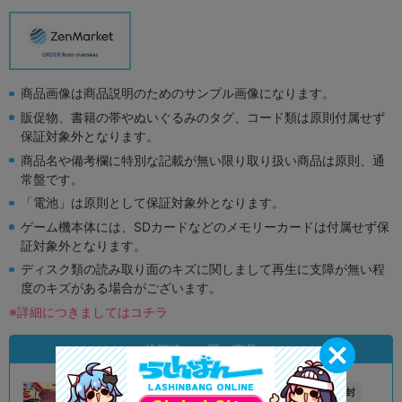
商品画像は商品説明のためのサンプル画像になります。
販促物、書籍の帯やぬいぐるみのタグ、コード類は原則付属せず
保証対象外となります。
商品名や備考欄に特別な記載が無い限り取り扱い商品は原則、通
常盤です。
「電池」は原則として保証対象外となります。
ゲーム機本体には、SDカードなどのメモリーカードは付属せず保
証対象外となります。
ディスク類の読み取り面のキズに関しまして再生に支障が無い程
度のキズがある場合がございます。
※詳細につきましてはコチラ
状態違いの同一商品
A
未開封
状態 :
状態 :