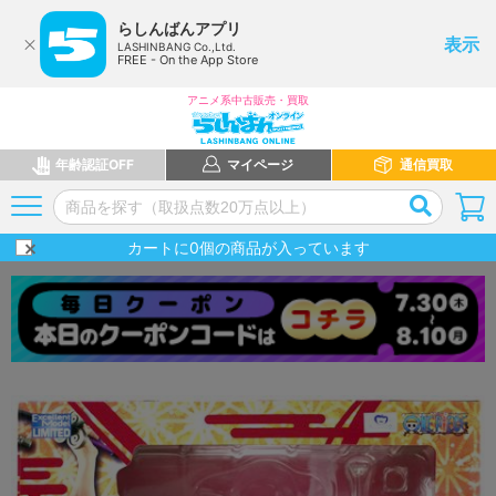
らしんばんアプリ
表示
LASHINBANG Co.,Ltd.
FREE - On the App Store
アニメ系中古販売・買取
年齢認証OFF
マイページ
通信買取
カートに
0
個の商品が入っています