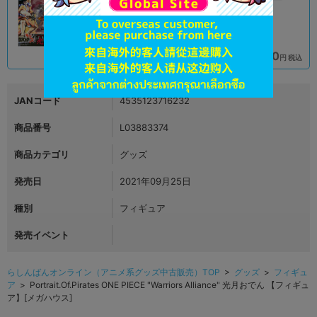
アリオ倉敷店
札幌店本館
13,410
14,900
円 税込
円 税込
在庫あり
在庫あり
JANコード
4535123716232
商品番号
L03883374
商品カテゴリ
グッズ
発売日
2021年09月25日
種別
フィギュア
発売イベント
らしんばんオンライン（アニメ系グッズ中古販売）TOP
>
グッズ
>
フィギュ
ア
> Portrait.Of.Pirates ONE PIECE "Warriors Alliance" 光月おでん 【フィギュ
ア】[メガハウス]