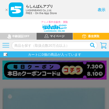
らしんばんアプリ
表示
LASHINBANG Co.,Ltd.
FREE - On the App Store
アニメ系中古販売・買取
年齢認証OFF
マイページ
通信買取
カートに
0
個の商品が入っています