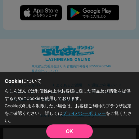
東京都公安委員会許可済 古物商許可番号305500206246
株式会社らしんばん
Cookieについて
オフィシャルサイト
よくあるご質問
通販ご利用ガイド
らしんばんでは利便性向上やお客様に適した商品及び情報を提供
お問い合わせ
セキュリティポリシー
プライバシーポリシー
するためにCookieを使用しております。
特定商取引に関する表記
利用規約
Cookieの利用を制限したい場合は、お客様ご利用のブラウザ設定
をご確認ください。 詳しくは
プライバシーポリシー
をご覧くださ
©2019 - 2026 Lashinbang Co.,Ltd.
い。
OK
品切状態