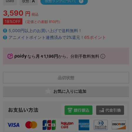
A
used
状態ランクについて
状態 :
3,590
円
税込
18%OFF
（定価との差額 810円）
5,000円以上のお買い上げで送料無料！
アニメイトポイント連携済みで2%還元！
65ポイント
なら
月々1,196円
から。分割手数料無料
品切状態
お気に入りに追加