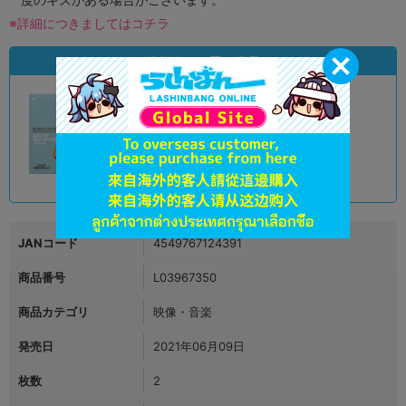
※詳細につきましてはコチラ
状態違いの同一商品
A
状態 :
モラージュ菖蒲店
3,890
円 税込
在庫あり
JANコード
4549767124391
商品番号
L03967350
商品カテゴリ
映像・音楽
発売日
2021年06月09日
枚数
2