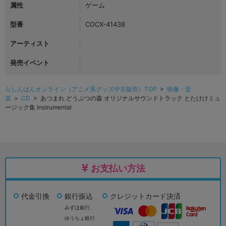
属性
ゲーム
型番
COCX-41438
アーティスト
発売イベント
らしんばんオンライン（アニメ系グッズ中古販売）TOP
>
映像・音
楽
>
CD
> あつまれ どうぶつの森 オリジナルサウンドトラック とたけけミュ
ージック集 Instrumental
お支払い方法
代金引換
銀行振込
クレジットカード決済
みずほ銀行、
ゆうちょ銀行