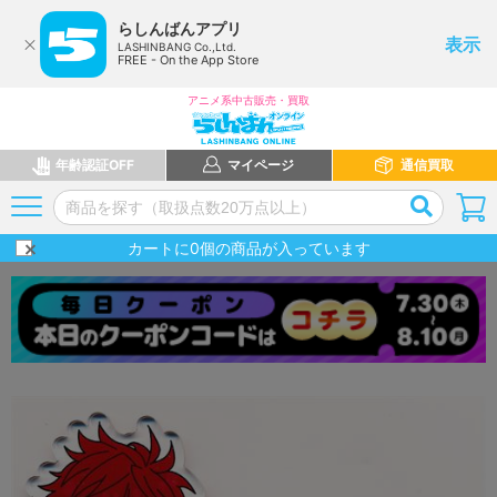
らしんばんアプリ
表示
LASHINBANG Co.,Ltd.
FREE - On the App Store
アニメ系中古販売・買取
年齢認証OFF
マイページ
通信買取
カートに
0
個の商品が入っています