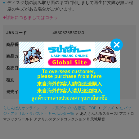
ディスク類の読み取り面のキズに関しまして再生に支障が無い程
度のキズがある場合がございます。
※詳細につきましてはコチラ
JANコード
4580525830130
商品番号
L04030615
商品カテゴリ
グッズ
発売日
2021年07月01日
種別
アクリルフィギュア
発売イベント
らしんばんオンライン（アニメ系グッズ中古販売）TOP
>
グッズ
>
缶バッ
ジ・アクリル・ラバスト・キーホルダー類
> あんさんぶるスターズ! アストロ
マジックワールド アクリルスタンドコレクション B 天城燐音