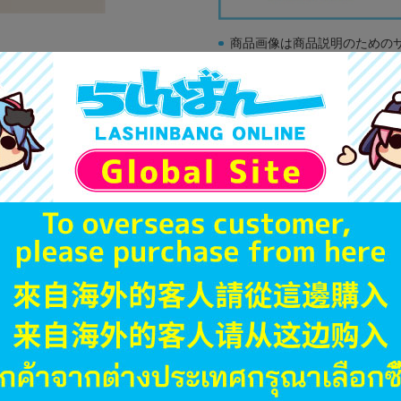
商品画像は商品説明のための
販促物、書籍の帯やぬいぐる
商品名や備考欄に特別な記載
「電池」は原則として保証対
ゲーム機本体には、SDカー
ディスク類の読み取り面のキ
す。
※詳細につきましてはコチラ
JANコード
商品番号
商品カテゴリ
発売日
種別