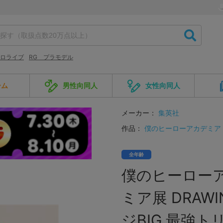
ロライブ
RG プラモデル
ーム
男性向同人
女性向同人
メーカー：
集英社
作品：
僕のヒーローアカデミア
全年齢
僕のヒーロー
ミア展 DRAW
ジBIG 最強ト