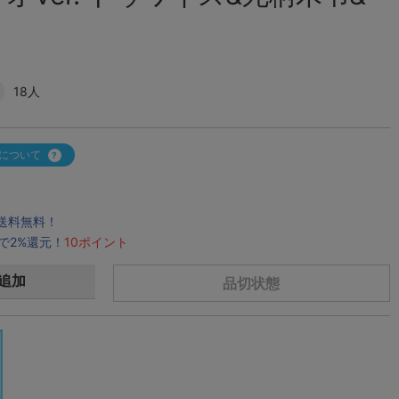
18人
について
で送料無料！
で2%還元！
10ポイント
追加
品切状態