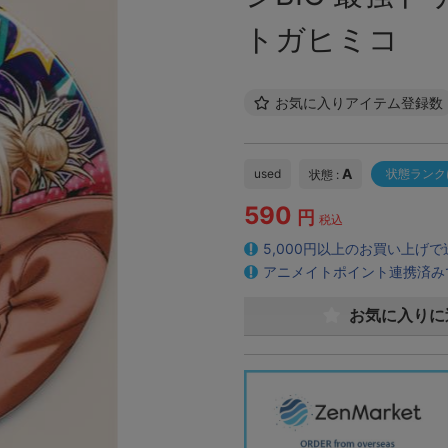
トガヒミコ
お気に入りアイテム登録数
A
used
状態ランク
状態 :
590
円
税込
5,000円以上のお買い上げ
アニメイトポイント連携済み
お気に入りに