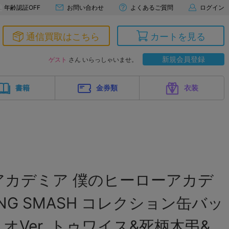
年齢認証OFF
お問い合わせ
よくあるご質問
ログイン
通信買取はこちら
カートを見る
新規会員登録
ゲスト
さん いらっしゃいませ。
書籍
金券類
衣装
アカデミア 僕のヒーローアカデ
ING SMASH コレクション缶バッ
リオVer. トゥワイス&死柄木弔&