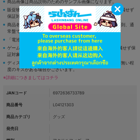
商品画像は商品説明のためのサンプル画像になります。
販促物、書籍の帯やぬいぐるみのタグ、コード類は原則付属せず
保証対象外となります。
商品名や備考欄に特別な記載が無い限り取り扱い商品は原則、通
常盤です。
「電池」は原則として保証対象外となります。
ゲーム機本体には、SDカードなどのメモリーカードは付属せず保
証対象外となります。
ディスク類の読み取り面のキズに関しまして再生に支障が無い程
度のキズがある場合がございます。
※詳細につきましてはコチラ
JANコード
6972636733789
商品番号
L04121303
商品カテゴリ
グッズ
発売日