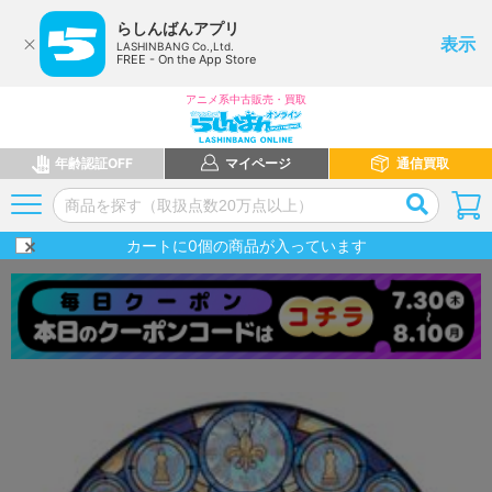
らしんばんアプリ
表示
LASHINBANG Co.,Ltd.
FREE - On the App Store
アニメ系中古販売・買取
年齢認証OFF
マイページ
通信買取
カートに
0
個の商品が入っています