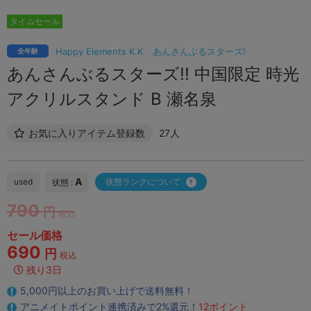
タイムセール
Happy Elements K.K
あんさんぶるスターズ!
全年齢
あんさんぶるスターズ!! 中国限定 時光
アクリルスタンド B 瀬名泉
お気に入りアイテム登録数
27人
A
used
状態ランクについて
状態 :
790
円
税込
セール価格
690
円
税込
残り3日
5,000円以上のお買い上げで送料無料！
アニメイトポイント連携済みで2%還元！
12ポイント