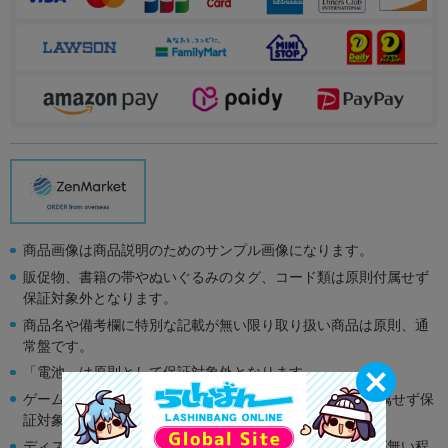
商品画像は商品説明のためのサンプル画像になります。
販促物、書籍の帯やぬいぐるみのタグ、コード類は原則付属せず
保証対象外となります。
商品名や備考欄に特別な記載が無い限り取り扱い商品は原則、通
常盤です。
「電池」は原則として保証対象外となります。
ゲーム機本体には、SDカードなどのメモリーカードは付属せず保
証対象外となります。
ディスク類の読み取り面のキズに関しまして再生に支障が無い程