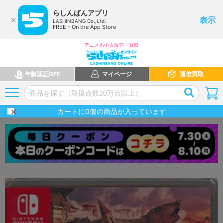
らしんばんアプリ
表示
LASHINBANG Co.,Ltd.
FREE - On the App Store
アニメ系中古販売・買取
年齢認証OFF
マイページ
通信買取
カートに
0
個の商品が入っています