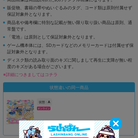
販促物、書籍の帯やぬいぐるみのタグ、コード類は原則付属せず
保証対象外となります。
商品名や備考欄に特別な記載が無い限り取り扱い商品は原則、通
常盤です。
「電池」は原則として保証対象外となります。
ゲーム機本体には、SDカードなどのメモリーカードは付属せず保
証対象外となります。
ディスク類の読み取り面のキズに関しまして再生に支障が無い程
度のキズがある場合がございます。
※詳細につきましてはコチラ
状態違いの同一商品
A
状態 :
オンライン
790
円 税込
在庫あり