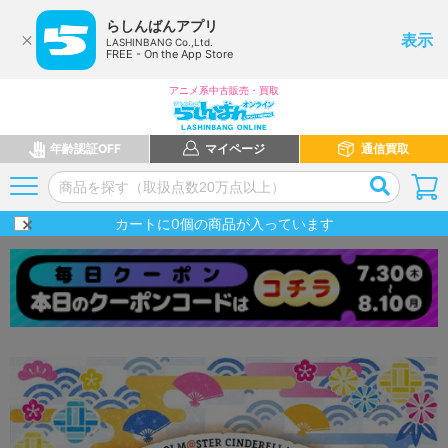
らしんばんアプリ
表示
LASHINBANG Co.,Ltd.
FREE - On the App Store
アニメ系中古販売・買取
年齢認証OFF
マイページ
通信買取
カートに
0
個の商品が入っています