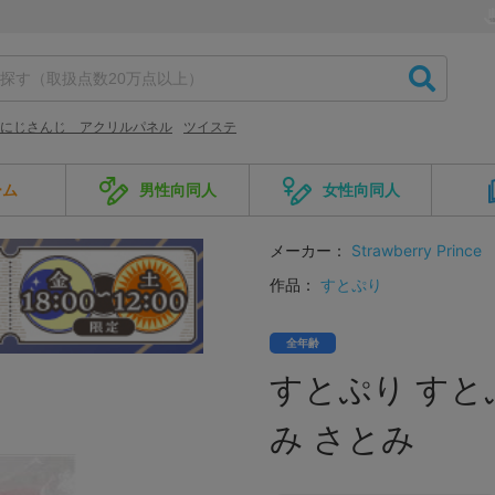
にじさんじ アクリルパネル
ツイステ
ーム
男性向同人
女性向同人
メーカー：
Strawberry Prince
作品：
すとぷり
全年齢
すとぷり す
み さとみ