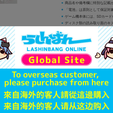
商品名や備考欄に特別な記載
「電池」は原則として保証対
ゲーム機本体には、SDカー
ディスク類の読み取り面のキ
す。
※詳細につきましてはコチラ
A
状態 :
新座流通センター
590
円 税
在庫あり
JANコード
商品番号