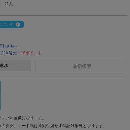
21人
について
で送料無料！
で2%還元！
18ポイント
追加
品切状態
サンプル画像になります。
みのタグ、コード類は原則付属せず保証対象外となります。