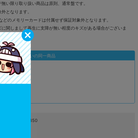
が無い限り取り扱い商品は原則、通常盤です。
象外となります。
ドなどのメモリーカードは付属せず保証対象外となります。
ズに関しまして再生に支障が無い程度のキズがある場合がございま
状態違いの同一商品
込
4580642972850
L04209458