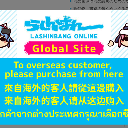
商品画像は商品説明のための
販促物、書籍の帯やぬいぐる
商品名や備考欄に特別な記載
「電池」は原則として保証対
ゲーム機本体には、SDカー
ディスク類の読み取り面のキ
す。
※詳細につきましてはコチラ
JANコード
商品番号
商品カテゴリ
発売日
種別
発売イベント