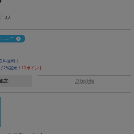
0人
について
で送料無料！
で2%還元！
10ポイント
追加
品切状態