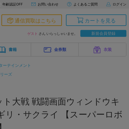
年齢認証OFF
お問い合わせ
よくあるご質問
ログイン
通信買取はこちら
カートを見る
新規会員登録
ゲスト
さん いらっしゃいませ。
書籍
金券類
衣装
ターテインメント
シリーズ
ット大戦 戦闘画面ウィンドウキ
ギリ・サクライ 【スーパーロボ
】