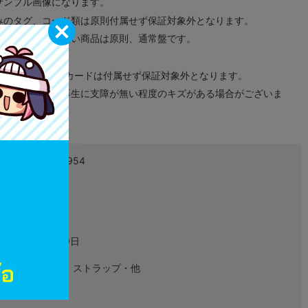
サンプル画像になります。
みのタグ、コード類は原則付属せず保証対象外となります。
が無い限り取り扱い商品は原則、通常盤です。
象外となります。
ドなどのメモリーカードは付属せず保証対象外となります。
ズに関しまして再生に支障が無い程度のキズがある場合がございま
4589524803954
L04231464
グッズ
2021年10月09日
キーホルダー・ストラップ・他