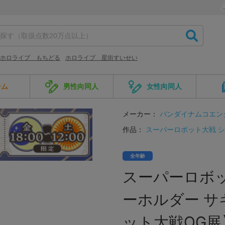
ホロライブ もちどる
ホロライブ 星街すいせい
ーム
男性向同人
女性向同人
メーカー：
バンダイナムコエン
作品：
スーパーロボット大戦 
全年齢
スーパーロボ
ーホルダー サ
ット大戦OG展