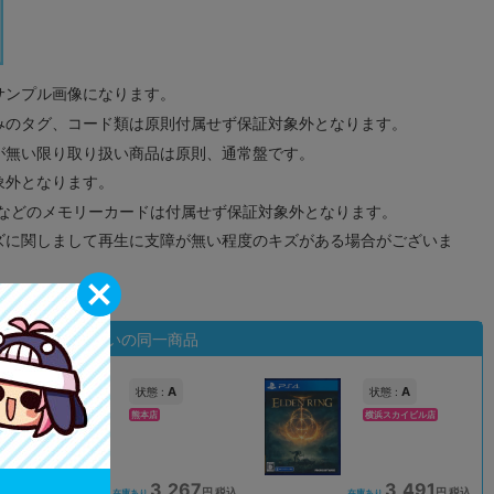
サンプル画像になります。
みのタグ、コード類は原則付属せず保証対象外となります。
が無い限り取り扱い商品は原則、通常盤です。
象外となります。
ドなどのメモリーカードは付属せず保証対象外となります。
ズに関しまして再生に支障が無い程度のキズがある場合がございま
状態違いの同一商品
A
A
状態 :
状態 :
熊本店
横浜スカイビル店
3,267
3,491
込
円 税込
円 税込
在庫あり
在庫あり