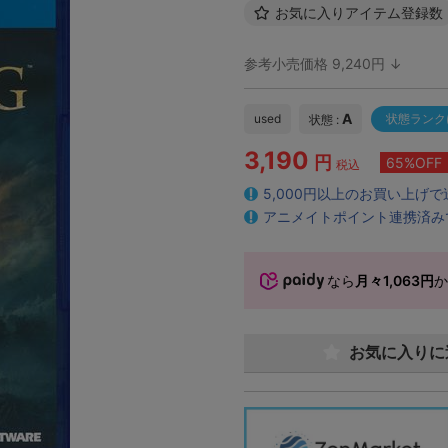
お気に入りアイテム登録数
参考小売価格 9,240円 ↓
A
used
状態ランク
状態 :
3,190
円
65%OFF
税込
5,000円以上のお買い上げ
アニメイトポイント連携済み
なら
月々1,063円
お気に入りに