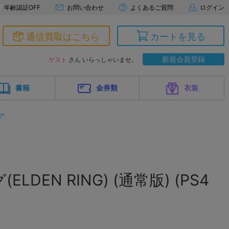
年齢認証OFF
お問い合わせ
よくあるご質問
ログイン
通信買取はこちら
カートを見る
新規会員登録
ゲスト
さん いらっしゃいませ。
書籍
金券類
衣装
ア
LDEN RING) (通常版) (PS4