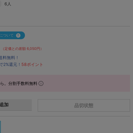
6人
について
（定価との差額 6,050円）
で送料無料！
で2%還元！
58ポイント
から。分割手数料無料
追加
品切状態