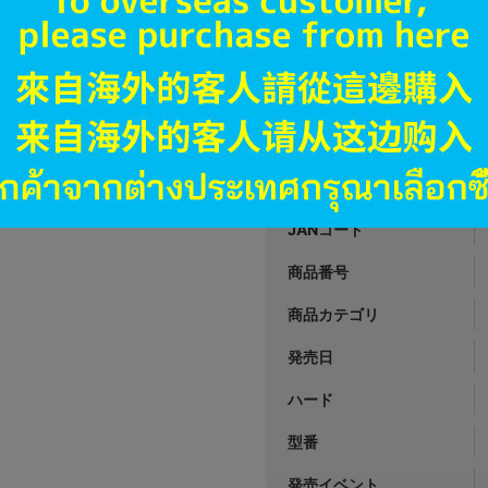
A
状態 :
秋葉原店新館
3,590
円 税
在庫あり
JANコード
商品番号
商品カテゴリ
発売日
ハード
型番
発売イベント