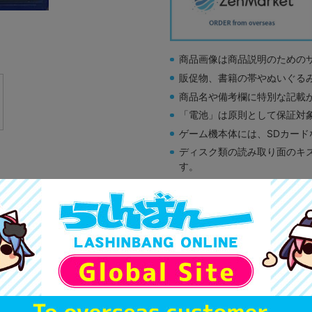
商品画像は商品説明のための
販促物、書籍の帯やぬいぐる
商品名や備考欄に特別な記載
「電池」は原則として保証対
ゲーム機本体には、SDカー
ディスク類の読み取り面のキ
す。
※詳細につきましてはコチラ
A
状態 :
横浜店
3,564
円 税
在庫あり