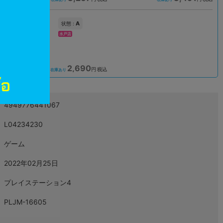
A
状態 :
水戸店
2,690
込
円 税込
在庫あり
4949776441067
L04234230
ゲーム
2022年02月25日
プレイステーション4
PLJM-16605