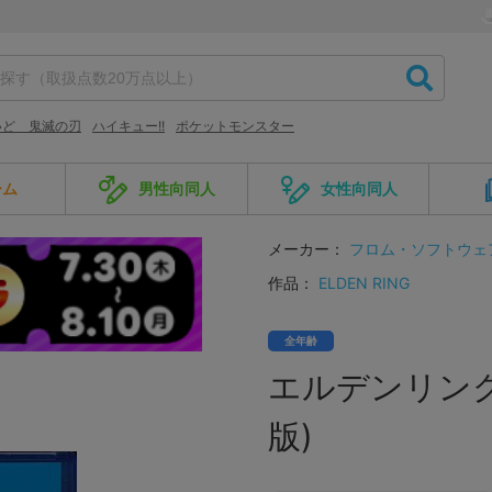
いど 鬼滅の刃
ハイキュー!!
ポケットモンスター
ーム
男性向同人
女性向同人
メーカー：
フロム・ソフトウェ
作品：
ELDEN RING
全年齢
エルデンリング(E
版)