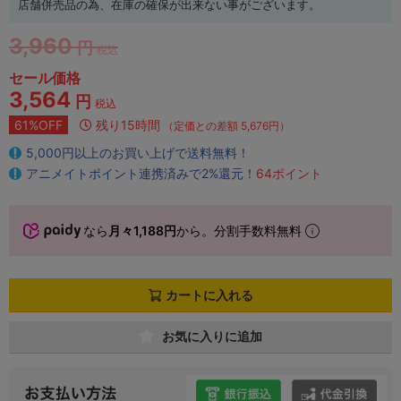
店舗併売品の為、在庫の確保が出来ない事がございます。
3,960
円
税込
セール価格
3,564
円
税込
61%OFF
残り15時間
（定価との差額 5,676円）
5,000円以上のお買い上げで送料無料！
アニメイトポイント連携済みで2%還元！
64ポイント
なら
月々1,188円
から。分割手数料無料
カートに入れる
お気に入りに追加