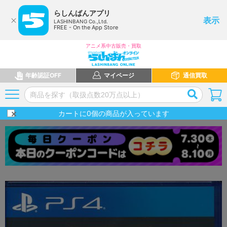
らしんばんアプリ
表示
LASHINBANG Co.,Ltd.
FREE - On the App Store
アニメ系中古販売・買取
年齢認証OFF
マイページ
通信買取
カートに
0
個の商品が入っています