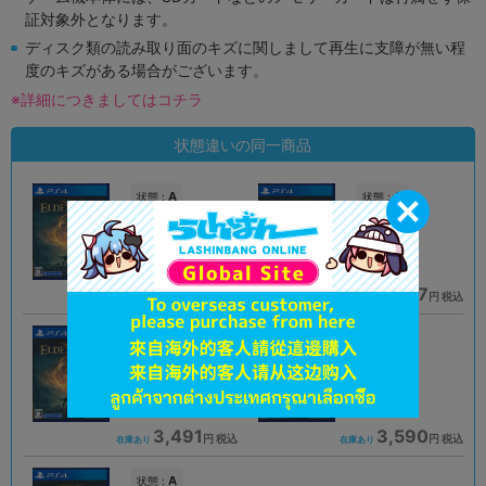
証対象外となります。
ディスク類の読み取り面のキズに関しまして再生に支障が無い程
度のキズがある場合がございます。
※詳細につきましてはコチラ
状態違いの同一商品
A
A
状態 :
状態 :
オンライン
熊本店
3,190
3,267
円 税込
円 税込
品切状態
在庫あり
A
A
状態 :
状態 :
横浜スカイビル店
秋葉原店新館
3,491
3,590
円 税込
円 税込
在庫あり
在庫あり
A
状態 :