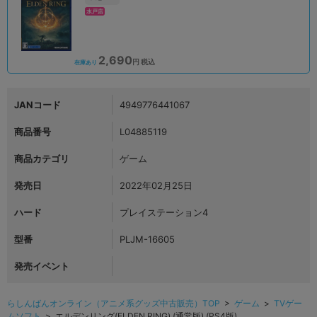
水戸店
2,690
円 税込
在庫あり
JANコード
4949776441067
商品番号
L04885119
商品カテゴリ
ゲーム
発売日
2022年02月25日
ハード
プレイステーション4
型番
PLJM-16605
発売イベント
らしんばんオンライン（アニメ系グッズ中古販売）TOP
>
ゲーム
>
TVゲー
ムソフト
> エルデンリング(ELDEN RING) (通常版) (PS4版)