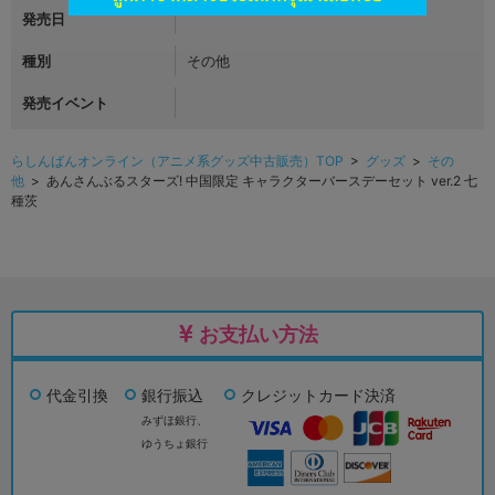
発売日
種別
その他
発売イベント
らしんばんオンライン（アニメ系グッズ中古販売）TOP
>
グッズ
>
その
他
> あんさんぶるスターズ! 中国限定 キャラクターバースデーセット ver.2 七
種茨
お支払い方法
代金引換
銀行振込
クレジットカード決済
みずほ銀行、
ゆうちょ銀行