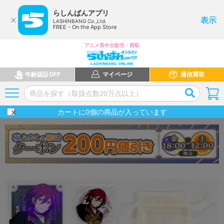
らしんばんアプリ
表示
LASHINBANG Co.,Ltd.
FREE - On the App Store
アニメ系中古販売・買取
年齢認証OFF
マイページ
通信買取
カートに
0
個の商品が入っています