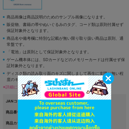
商品画像は商品説明のためのサンプル画像になります。
販促物、書籍の帯やぬいぐるみのタグ、コード類は原則付属せず
保証対象外となります。
商品名や備考欄に特別な記載が無い限り取り扱い商品は原則、通
常盤です。
「電池」は原則として保証対象外となります。
ゲーム機本体には、SDカードなどのメモリーカードは付属せず保
証対象外となります。
ディスク類の読み取り面のキズに関しまして再生に支障が無い程
度のキズがある場合がございます。
※詳細につきましてはコチラ
JANコード
4999999999999
商品番号
L04256860
商品カテゴリ
グッズ