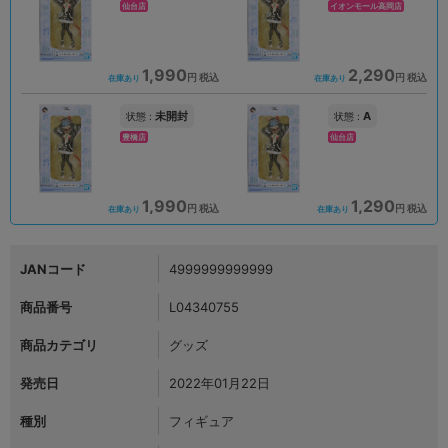
仙台店
イオンモール高岡店
1,990
2,290
円 税込
円 税込
在庫あり
在庫あり
未開封
A
状態 :
状態 :
豊橋店
仙台店
1,990
1,290
円 税込
円 税込
在庫あり
在庫あり
JANコード
4999999999999
商品番号
L04340755
商品カテゴリ
グッズ
発売日
2022年01月22日
種別
フィギュア