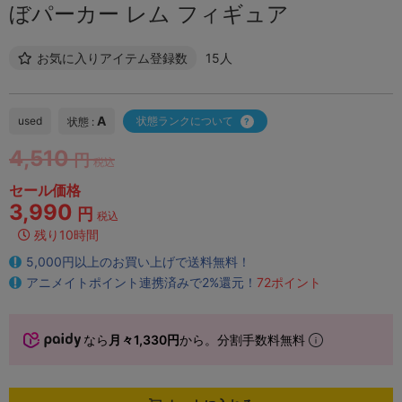
ぼパーカー レム フィギュア
お気に入りアイテム登録数
15人
A
used
状態ランクについて
状態 :
4,510
円
税込
セール価格
3,990
円
税込
残り10時間
5,000円以上のお買い上げで送料無料！
アニメイトポイント連携済みで2%還元！
72ポイント
なら
月々1,330円
から。分割手数料無料