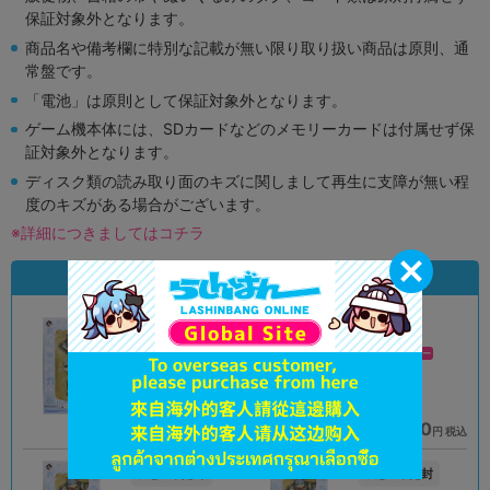
保証対象外となります。
商品名や備考欄に特別な記載が無い限り取り扱い商品は原則、通
常盤です。
「電池」は原則として保証対象外となります。
ゲーム機本体には、SDカードなどのメモリーカードは付属せず保
証対象外となります。
ディスク類の読み取り面のキズに関しまして再生に支障が無い程
度のキズがある場合がございます。
※詳細につきましてはコチラ
状態違いの同一商品
A
B
状態 :
状態 :
イオンモール甲府昭和店
新座流通センター
4,059
3,990
円 税込
円 税込
在庫あり
在庫あり
未開封
未開封
状態 :
状態 :