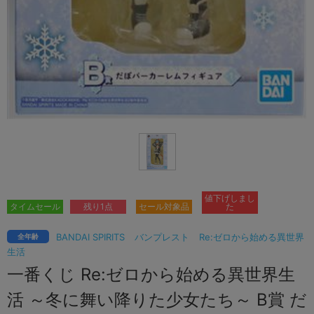
値下げしまし
タイムセール
残り1点
セール対象品
た
BANDAI SPIRITS
バンプレスト
Re:ゼロから始める異世界
全年齢
生活
一番くじ Re:ゼロから始める異世界生
活 ～冬に舞い降りた少女たち～ B賞 だ