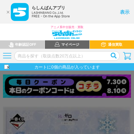
らしんばんアプリ
表示
LASHINBANG Co.,Ltd.
FREE - On the App Store
アニメ系中古販売・買取
年齢認証OFF
マイページ
通信買取
カートに
0
個の商品が入っています