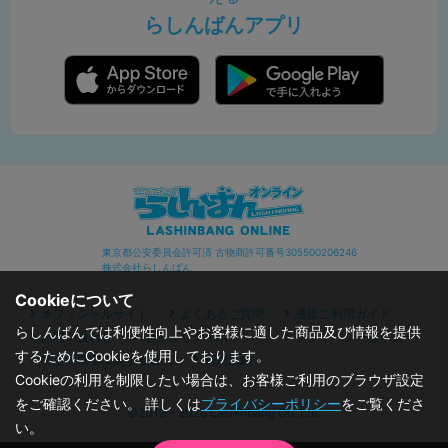
らしんばんアプリ
東京都公安委員会許可済 古物商許可番号305500206246
株式会社らしんばん
Cookieについて
オフィシャルサイト
よくあるご質問
通販ご利用ガイド
らしんばんでは利便性向上やお客様に適した商品及び情報を提供
お問い合わせ
セキュリティポリシー
プライバシーポリシー
するためにCookieを使用しております。
特定商取引に関する表記
利用規約
Cookieの利用を制限したい場合は、お客様ご利用のブラウザ設定
をご確認ください。 詳しくは
プライバシーポリシー
をご覧くださ
©2019 - 2026 Lashinbang Co.,Ltd.
い。