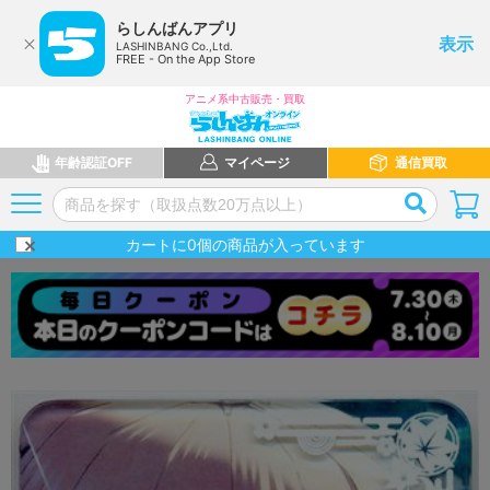
らしんばんアプリ
表示
LASHINBANG Co.,Ltd.
FREE - On the App Store
アニメ系中古販売・買取
年齢認証OFF
マイページ
通信買取
カートに
0
個の商品が入っています