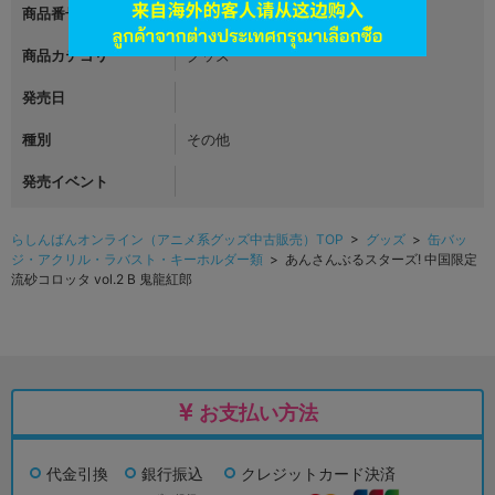
商品番号
L04388408
商品カテゴリ
グッズ
発売日
種別
その他
発売イベント
らしんばんオンライン（アニメ系グッズ中古販売）TOP
>
グッズ
>
缶バッ
ジ・アクリル・ラバスト・キーホルダー類
> あんさんぶるスターズ! 中国限定
流砂コロッタ vol.2 B 鬼龍紅郎
お支払い方法
代金引換
銀行振込
クレジットカード決済