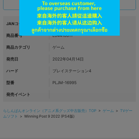
1,680
円 税込
在庫あり
JANコード
4988615168307
商品番号
L04410611
商品カテゴリ
ゲーム
発売日
2022年04月14日
ハード
プレイステーション4
型番
PLJM-16995
発売イベント
らしんばんオンライン（アニメ系グッズ中古販売）TOP
>
ゲーム
>
TVゲー
ムソフト
> Winning Post 9 2022 (PS4版)