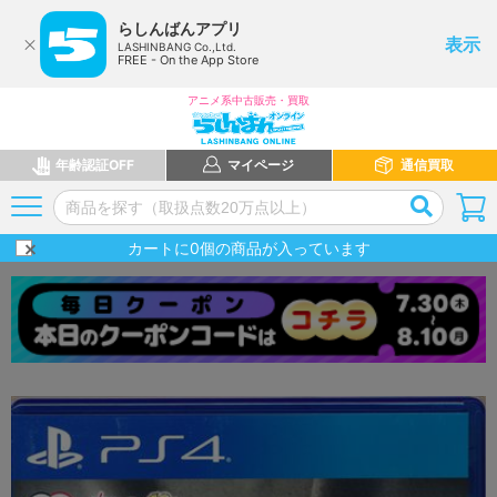
らしんばんアプリ
表示
LASHINBANG Co.,Ltd.
FREE - On the App Store
アニメ系中古販売・買取
年齢認証OFF
マイページ
通信買取
カートに
0
個の商品が入っています