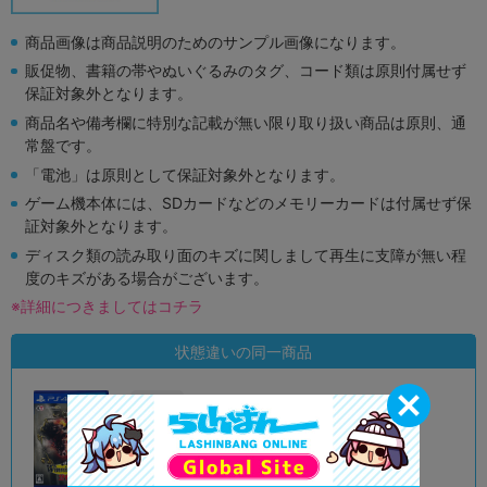
商品画像は商品説明のためのサンプル画像になります。
販促物、書籍の帯やぬいぐるみのタグ、コード類は原則付属せず
保証対象外となります。
商品名や備考欄に特別な記載が無い限り取り扱い商品は原則、通
常盤です。
「電池」は原則として保証対象外となります。
ゲーム機本体には、SDカードなどのメモリーカードは付属せず保
証対象外となります。
ディスク類の読み取り面のキズに関しまして再生に支障が無い程
度のキズがある場合がございます。
※詳細につきましてはコチラ
状態違いの同一商品
A
状態 :
イオンモール徳島店