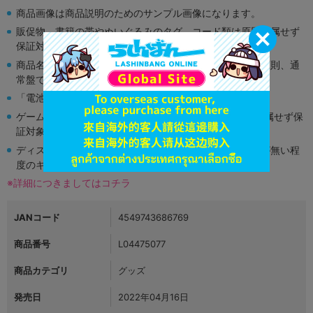
商品画像は商品説明のためのサンプル画像になります。
販促物、書籍の帯やぬいぐるみのタグ、コード類は原則付属せず
保証対象外となります。
商品名や備考欄に特別な記載が無い限り取り扱い商品は原則、通
常盤です。
「電池」は原則として保証対象外となります。
ゲーム機本体には、SDカードなどのメモリーカードは付属せず保
証対象外となります。
ディスク類の読み取り面のキズに関しまして再生に支障が無い程
度のキズがある場合がございます。
※詳細につきましてはコチラ
JANコード
4549743686769
商品番号
L04475077
商品カテゴリ
グッズ
発売日
2022年04月16日