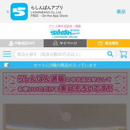
らしんばんアプリ
表示
LASHINBANG Co.,Ltd.
FREE - On the App Store
アニメ系中古販売・買取
年齢認証OFF
マイページ
通信買取
カートに
0
個の商品が入っています