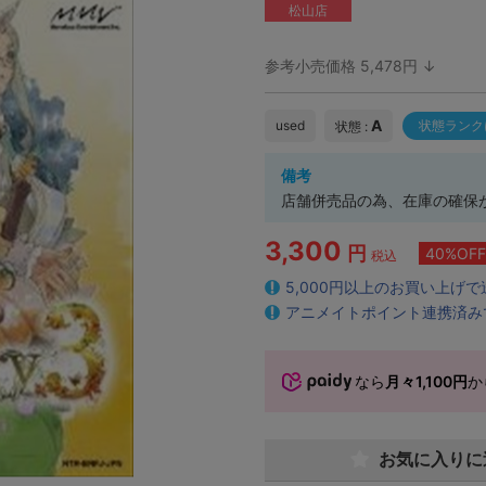
松山店
参考小売価格 5,478円 ↓
A
used
状態ランク
状態 :
備考
店舗併売品の為、在庫の確保
3,300
円
40%OFF
税込
5,000円以上のお買い上げ
アニメイトポイント連携済み
なら
月々1,100円
か
お気に入りに