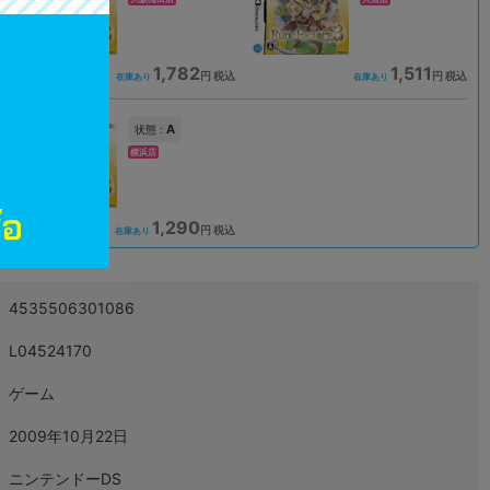
1,782
1,511
込
円 税込
円 税込
在庫あり
在庫あり
A
状態 :
横浜店
1,290
込
円 税込
在庫あり
4535506301086
L04524170
ゲーム
2009年10月22日
ニンテンドーDS