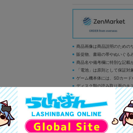
商品画像は商品説明のための
販促物、書籍の帯やぬいぐる
商品名や備考欄に特別な記載
「電池」は原則として保証対
ゲーム機本体には、SDカー
ディスク類の読み取り面のキ
す。
※詳細につきましてはコチラ
A
状態 :
オンライン