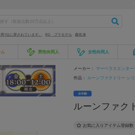
い男1位に脅されています。
RG プラモデル
轟焦凍
ーム
男性向同人
女性向同人
メーカー：
マーベラスエンター
作品：
ルーンファクトリー シ
全年齢
ルーンファクト
お気に入りアイテム登録数