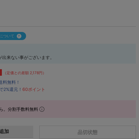
について
が出来ない事がございます。
（定価との差額 2,178円）
で送料無料！
で2%還元！
60ポイント
ら。分割手数料無料
追加
品切状態