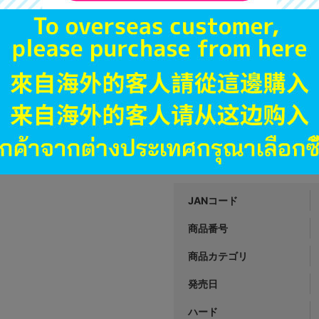
1,090
円 税
在庫あり
B
状態 :
イオンモール徳島店
1,290
円 税
在庫あり
JANコード
商品番号
商品カテゴリ
発売日
ハード