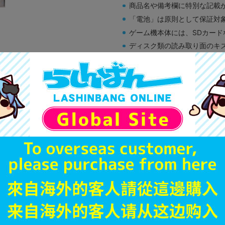
商品名や備考欄に特別な記載
「電池」は原則として保証対
ゲーム機本体には、SDカー
ディスク類の読み取り面のキ
す。
※詳細につきましてはコチラ
B
状態 :
イオンモール徳島店
2,232
円 税
在庫あり
JANコード
商品番号