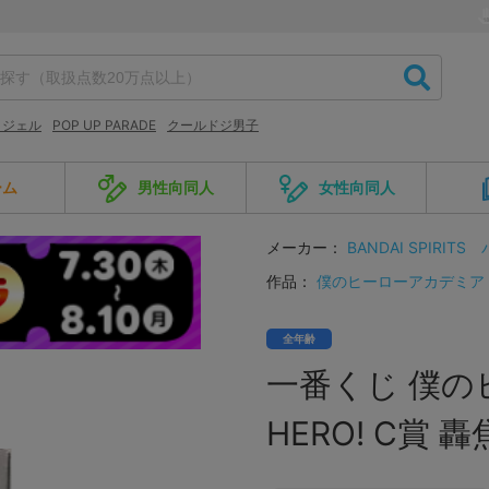
 ジェル
POP UP PARADE
クールドジ男子
ーム
男性向同人
女性向同人
メーカー：
BANDAI SPIRITS
作品：
僕のヒーローアカデミア
全年齢
一番くじ 僕のヒ
HERO! C賞 轟