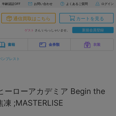
年齢認証OFF
お問い合わせ
よくあるご質問
ログイン
通信買取はこちら
カートを見る
新規会員登録
ゲスト
さん いらっしゃいませ。
書籍
金券類
衣装
バンプレスト
ーローアカデミア Begin the
焦凍 ;MASTERLISE