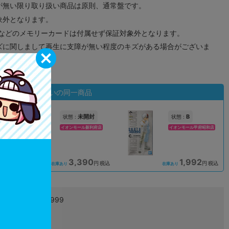
が無い限り取り扱い商品は原則、通常盤です。
象外となります。
ドなどのメモリーカードは付属せず保証対象外となります。
ズに関しまして再生に支障が無い程度のキズがある場合がございま
状態違いの同一商品
未開封
B
状態 :
状態 :
イオンモール新利府店
イオンモール甲府昭和店
3,390
1,992
込
円 税込
円 税込
在庫あり
在庫あり
4999999999999
L04527064