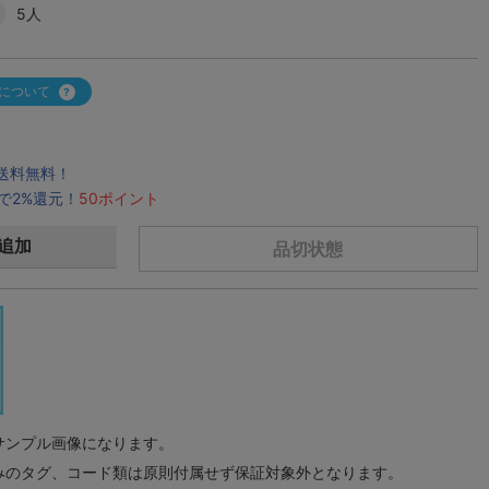
5人
について
で送料無料！
で2%還元！
50ポイント
追加
品切状態
サンプル画像になります。
みのタグ、コード類は原則付属せず保証対象外となります。