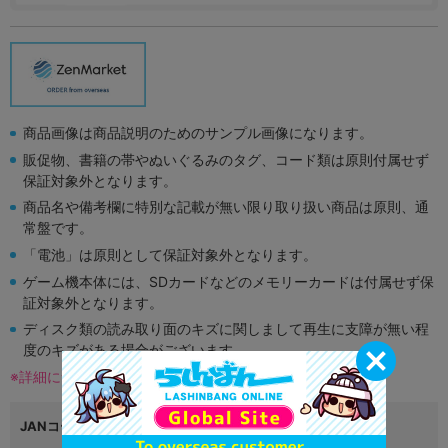
商品画像は商品説明のためのサンプル画像になります。
販促物、書籍の帯やぬいぐるみのタグ、コード類は原則付属せず
保証対象外となります。
商品名や備考欄に特別な記載が無い限り取り扱い商品は原則、通
常盤です。
「電池」は原則として保証対象外となります。
ゲーム機本体には、SDカードなどのメモリーカードは付属せず保
証対象外となります。
ディスク類の読み取り面のキズに関しまして再生に支障が無い程
度のキズがある場合がございます。
※詳細につきましてはコチラ
JANコード
4988013954496