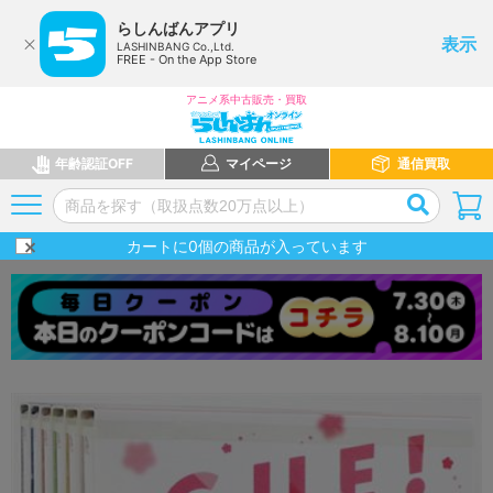
らしんばんアプリ
表示
LASHINBANG Co.,Ltd.
FREE - On the App Store
アニメ系中古販売・買取
年齢認証OFF
マイページ
通信買取
カートに
0
個の商品が入っています