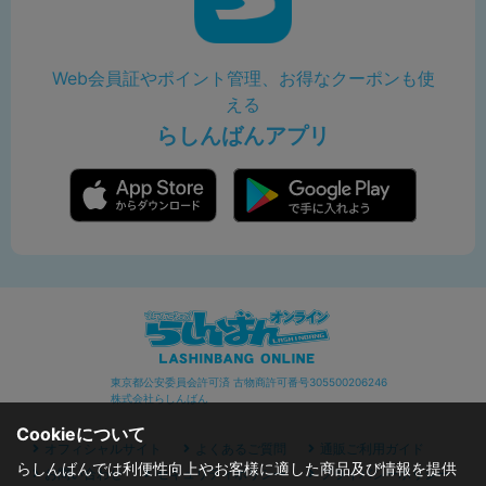
Web会員証やポイント管理、お得なクーポンも使
える
らしんばんアプリ
東京都公安委員会許可済 古物商許可番号305500206246
株式会社らしんばん
Cookieについて
オフィシャルサイト
よくあるご質問
通販ご利用ガイド
らしんばんでは利便性向上やお客様に適した商品及び情報を提供
お問い合わせ
セキュリティポリシー
プライバシーポリシー