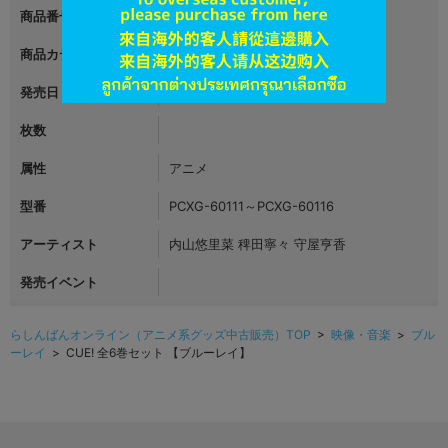
商品番号
L04580336
商品カテゴリ
映像・音楽
発売日
2022年08月17日
枚数
属性
アニメ
型番
PCXG-60111～PCXG-60116
アーティスト
内山悠里菜 稗田寧々 守屋亨香
発売イベント
らしんばんオンライン（アニメ系グッズ中古販売）TOP
>
映像・音楽
>
ブル
ーレイ
> CUE! 全6巻セット 【ブルーレイ】