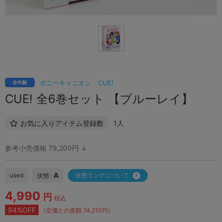
ポニーキャニオン
CUE!
全年齢
CUE! 全6巻セット 【ブルーレイ】
お気に入りアイテム登録数
1人
参考小売価格 79,200円 ↓
A
used
状態ランクについて
状態 :
4,990
円
税込
94%OFF
（定価との差額 74,210円）