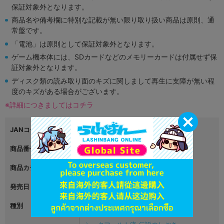
保証対象外となります。
商品名や備考欄に特別な記載が無い限り取り扱い商品は原則、通
常盤です。
「電池」は原則として保証対象外となります。
ゲーム機本体には、SDカードなどのメモリーカードは付属せず保
証対象外となります。
ディスク類の読み取り面のキズに関しまして再生に支障が無い程
度のキズがある場合がございます。
※詳細につきましてはコチラ
JANコード
4571598624016
商品番号
L04622268
商品カテゴリ
グッズ
発売日
2022年07月10日
種別
缶バッジ