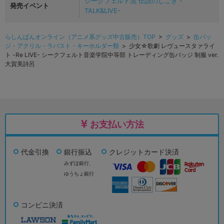
シークフェルト流 伝説のしごき -
発売イベント
TALK&LIVE-
らしんばんオンライン（アニメ系グッズ中古販売）TOP
>
グッズ
>
缶バッ
ジ・アクリル・ラバスト・キーホルダー類
> 少女☆歌劇 レヴュースタァライ
ト -Re LIVE- シークフェルト音楽学院中等部 トレーディング缶バッジ 制服 ver.
大賀美詩呂
お支払い方法
代金引換
銀行振込
クレジットカード決済
みずほ銀行、
ゆうちょ銀行
コンビニ決済