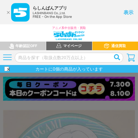
らしんばんアプリ
表示
LASHINBANG Co.,Ltd.
FREE - On the App Store
アニメ系中古販売・買取
年齢認証OFF
マイページ
通信買取
カートに
0
個の商品が入っています