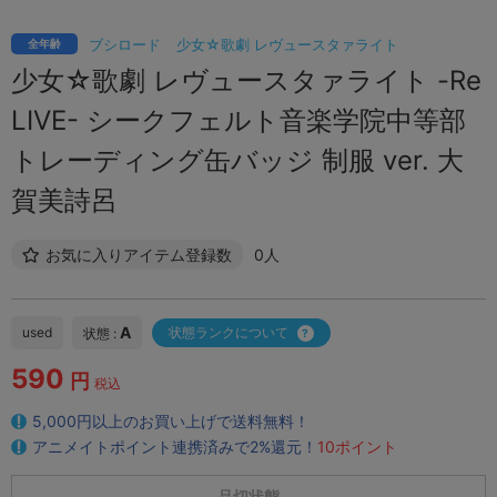
ブシロード
少女☆歌劇 レヴュースタァライト
全年齢
少女☆歌劇 レヴュースタァライト -Re
LIVE- シークフェルト音楽学院中等部
トレーディング缶バッジ 制服 ver. 大
賀美詩呂
お気に入りアイテム登録数
0人
A
used
状態ランクについて
状態 :
590
円
税込
5,000円以上のお買い上げで送料無料！
アニメイトポイント連携済みで2%還元！
10ポイント
品切状態