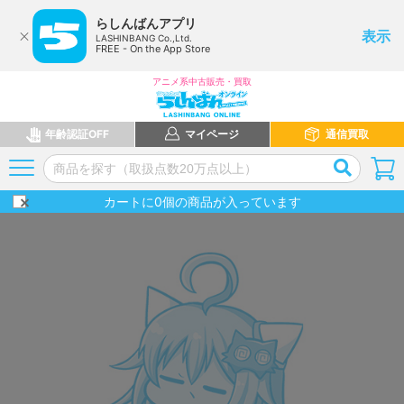
らしんばんアプリ
表示
LASHINBANG Co.,Ltd.
FREE - On the App Store
アニメ系中古販売・買取
年齢認証OFF
マイページ
通信買取
カートに
0
個の商品が入っています