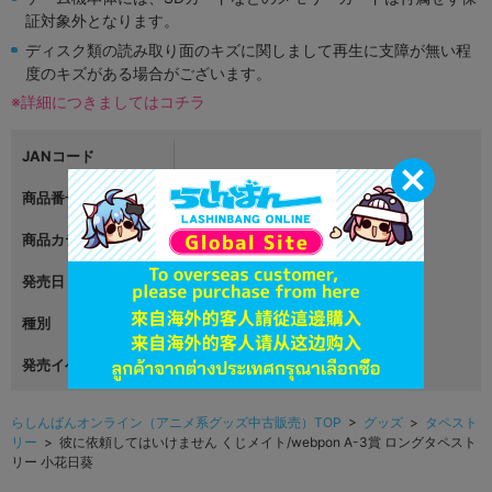
証対象外となります。
ディスク類の読み取り面のキズに関しまして再生に支障が無い程
度のキズがある場合がございます。
※詳細につきましてはコチラ
JANコード
商品番号
L04680633
商品カテゴリ
グッズ
発売日
2021年06月02日
種別
タペストリー
発売イベント
らしんばんオンライン（アニメ系グッズ中古販売）TOP
>
グッズ
>
タペスト
リー
> 彼に依頼してはいけません くじメイト/webpon A-3賞 ロングタペスト
リー 小花日葵