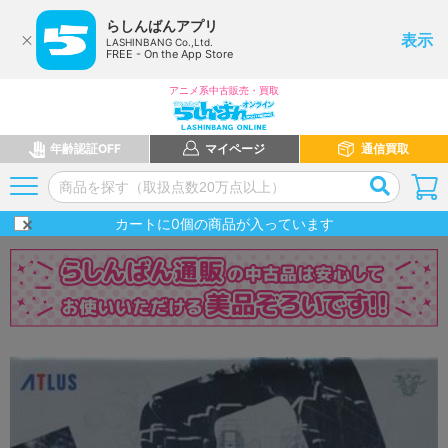
らしんばんアプリ
表示
LASHINBANG Co.,Ltd.
FREE - On the App Store
アニメ系中古販売・買取
年齢認証OFF
マイページ
通信買取
カートに
0
個の商品が入っています