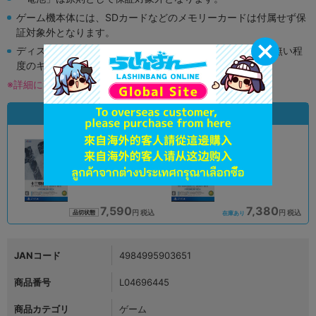
ゲーム機本体には、SDカードなどのメモリーカードは付属せず保
証対象外となります。
ディスク類の読み取り面のキズに関しまして再生に支障が無い程
度のキズがある場合がございます。
※詳細につきましてはコチラ
状態違いの同一商品
A
B
状態 :
状態 :
オンライン
オンライン
7,590
7,380
円 税込
円 税込
品切状態
在庫あり
JANコード
4984995903651
商品番号
L04696445
商品カテゴリ
ゲーム