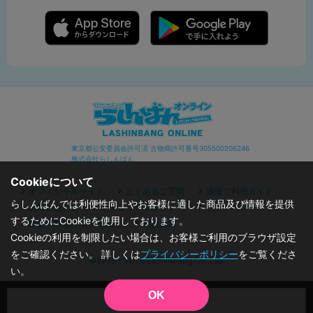
東京都公安委員会許可済 古物商許可番号305500206246
株式会社らしんばん
Cookieについて
オフィシャルサイト
よくあるご質問
通販ご利用ガイド
らしんばんでは利便性向上やお客様に適した商品及び情報を提供
お問い合わせ
セキュリティポリシー
プライバシーポリシー
するためにCookieを使用しております。
特定商取引に関する表記
利用規約
Cookieの利用を制限したい場合は、お客様ご利用のブラウザ設定
をご確認ください。 詳しくは
プライバシーポリシー
をご覧くださ
©2019 - 2026 Lashinbang Co.,Ltd.
い。
OK
品切状態