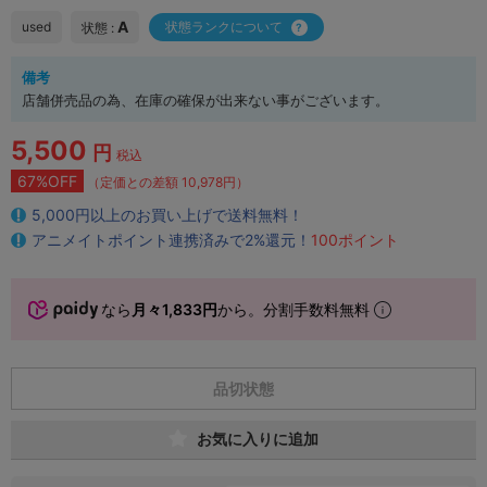
A
used
状態ランクについて
状態 :
備考
店舗併売品の為、在庫の確保が出来ない事がございます。
5,500
円
税込
67%OFF
（定価との差額 10,978円）
5,000円以上のお買い上げで送料無料！
アニメイトポイント連携済みで2%還元！
100ポイント
なら
月々1,833円
から。分割手数料無料
品切状態
お気に入りに追加